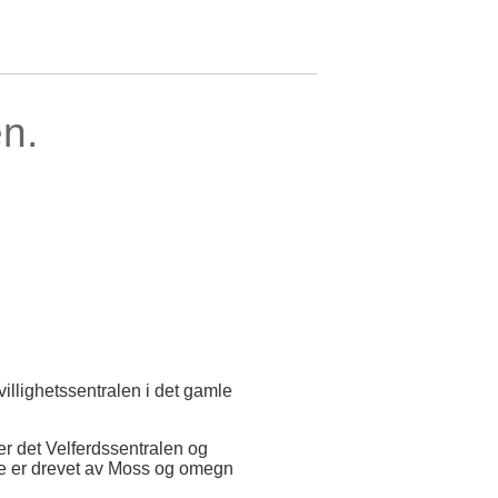
n.
illighetssentralen i det gamle
er det Velferdssentralen og
ene er drevet av Moss og omegn