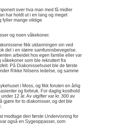
t imponert over hva man med få midler
man har holdt ut i en lang og meget
g fyller mange viktige
asser og noen våkekoner.
Diakonissene fikk utdanningen sin ved
ok del i en større samfunnsbevegelse.
 enten arbeidet hos egen familie eller var
 våkekoner som ble rekruttert fra
sfelt. På Diakonissehuset ble de første
 under Rikke Nilsens ledelse, og samme
ykehuset i Moss, og fikk foruten en årlig
 pasienter og forbruk. For daglig kosthold
under 12 år. Av utgifter var kr. 300 av
 gjøre for to diakonisser, og det ble
.
 at modtage den første Undervisning for
et var også en Sygeoppasser, som