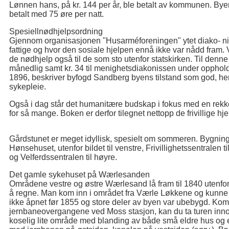
Lønnen hans, på kr. 144 per år, ble betalt av kommunen. By
betalt med 75 øre per natt.
Spesiellnødhjelpsordning
Gjennom organisasjonen "Husarméforeningen" ytet diako- niss
fattige og hvor den sosiale hjelpen ennå ikke var nådd fram
de nødhjelp også til de som sto utenfor statskirken. Til denne
månedlig samt kr. 34 til menighetsdiakonissen under opphol
1896, beskriver byfogd Sandberg byens tilstand som god, her
sykepleie.
Også i dag står det humanitære budskap i fokus med en rekke fr
for så mange. Boken er derfor tilegnet nettopp de frivillige hje
Gårdstunet er meget idyllisk, spesielt om sommeren. Bygning
Hønsehuset, utenfor bildet til venstre, Frivillighetssentralen ti
og Velferdssentralen til høyre.
Det gamle sykehuset på Wærlesanden
Områdene vestre og østre Wærlesand lå fram til 1840 utenfor
å regne. Man kom inn i området fra Værle Løkkene og kunne 
ikke åpnet før 1855 og store deler av byen var ubebygd. Kom
jernbaneovergangene ved Moss stasjon, kan du ta turen in
koselig lite område med blanding av både små eldre hus og en