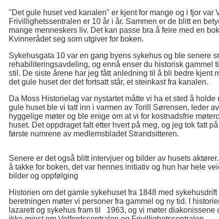
"Det gule huset ved kanalen" er kjent for mange og i fjor var
Frivillighetssentralen er 10 år i år. Sammen er de blitt en betyde
mange menneskers liv. Det kan passe bra å feire med en bok,
Kvinnerådet seg som utgiver for boken.
Sykehusgata 10 var en gang byens sykehus og ble senere smit
rehabiliteringsavdeling, og ennå enser du historisk gamme
stil. De siste årene har jeg fått anledning til å bli bedre kje
det gule huset der det fortsatt står, et steinkast fra kanalen.
Da Moss Historielag var nystartet måtte vi ha et sted å holde mø
gule huset ble vi tatt inn i varmen av Torill Sørensen, leder 
hyggelige møter og ble enige om at vi for kostnadsfrie møter
huset. Det oppdraget falt etter hvert på meg, og jeg tok fatt på
første numrene av medlemsbladet Strandsitteren.
Senere er det også blitt intervjuer og bilder av husets aktør
å takke for boken, det var hennes initiativ og hun har hele veie
bilder og oppfølging
Historien om det gamle sykehuset fra 1848 med sykehusdrift 
beretningen møter vi personer fra gammel og ny tid. I historie
lazarett og sykehus fram til 1963, og vi møter diakonissene
ikke minst om Velferdssentralen og Frivillighetssentralen.