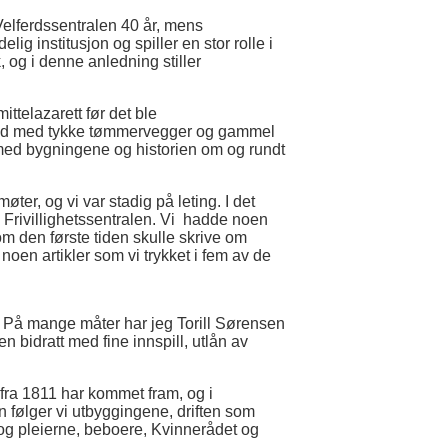
 Velferdssentralen 40 år, mens
lig institusjon og spiller en stor rolle i
 og i denne anledning stiller
telazarett før det ble
l tid med tykke tømmervegger og gammel
nt med bygningene og historien om og rundt
ter, og vi var stadig på leting. I det
av Frivillighetssentralen. Vi hadde noen
om den første tiden skulle skrive om
 noen artikler som vi trykket i fem av de
er. På mange måter har jeg Torill Sørensen
n bidratt med fine innspill, utlån av
fra 1811 har kommet fram, og i
n følger vi utbyggingene, driften som
 og pleierne, beboere, Kvinnerådet og