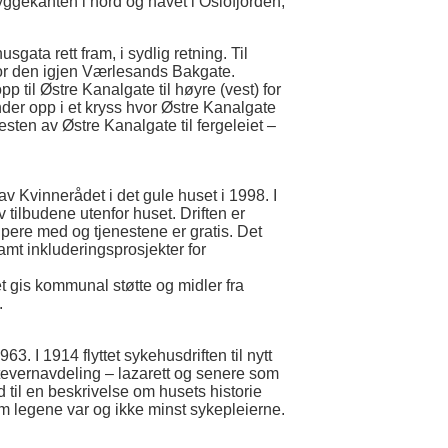
ggekanten i nord og havet i Oslofjorden,
ata rett fram, i sydlig retning. Til
 for den igjen Værlesands Bakgate.
il Østre Kanalgate til høyre (vest) for
er opp i et kryss hvor Østre Kanalgate
resten av Østre Kanalgate til fergeleiet –
 av Kvinnerådet i det gule huset i 1998. I
 tilbudene utenfor huset. Driften er
jelpere med og tjenestene er gratis. Det
mt inkluderingsprosjekter for
et gis kommunal støtte og midler fra
.
63. I 1914 flyttet sykehusdriften til nytt
tevernavdeling – lazarett og senere som
 til en beskrivelse om husets historie
 legene var og ikke minst sykepleierne.