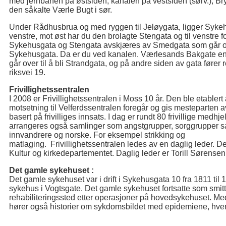
med jernbanen på østsiden, kanalen på vestsiden (sørv.), Bry
den såkalte Værle Bugt i sør.
Under Rådhusbrua og med ryggen til Jeløygata, ligger Sykehusg
venstre, mot øst har du den brolagte Stengata og til venstre
Sykehusgata og Stengata avskjæres av Smedgata som går opp t
Sykehusgata. Da er du ved kanalen. Værlesands Bakgate end
går over til å bli Strandgata, og på andre siden av gata fører 
riksvei 19.
Frivillighetssentralen
I 2008 er Frivillighetssentralen i Moss 10 år. Den ble etablert
motsetning til Velferdssentralen foregår og gis mesteparten av
basert på frivilliges innsats. I dag er rundt 80 frivillige medh
arrangeres også samlinger som angstgrupper, sorggrupper sa
innvandrere og norske. For eksempel strikking og
matlaging. Frivillighetssentralen ledes av en daglig leder. D
Kultur og kirkedepartementet. Daglig leder er Torill Sørensen
Det gamle sykehuset :
Det gamle sykehuset var i drift i Sykehusgata 10 fra 1811 til 19
sykehus i Vogtsgate. Det gamle sykehuset fortsatte som smit
rehabiliteringssted etter operasjoner på hovedsykehuset. Med
hører også historier om sykdomsbildet med epidemiene, hvem