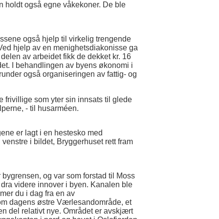
en holdt også egne våkekoner. De ble
ene også hjelp til virkelig trengende
. Ved hjelp av en menighetsdiakonisse ga
 delen av arbeidet fikk de dekket kr. 16
det. I behandlingen av byens økonomi i
under også organiseringen av fattig- og
ivillige som yter sin innsats til glede
lperne, - til husarméen.
ene er lagt i en hestesko med
l venstre i bildet, Bryggerhuset rett fram
 bygrensen, og var som forstad til Moss
dra videre innover i byen. Kanalen ble
mer du i dag fra en av
nom dagens østre Værlesandområde, et
 del relativt nye. Området er avskjært