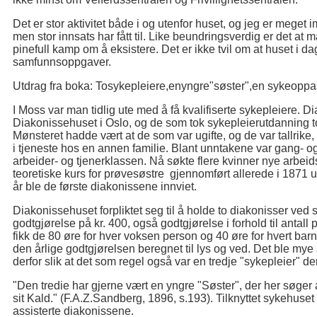
Det er stor aktivitet både i og utenfor huset, og jeg er mege
men stor innsats har fått til. Like beundringsverdig er det at 
pinefull kamp om å eksistere. Det er ikke tvil om at huset i da
samfunnsoppgaver.
Utdrag fra boka: Tosykepleiere,enyngre"søster",en sykeopp
I Moss var man tidlig ute med å få kvalifiserte sykepleiere. 
Diakonissehuset i Oslo, og de som tok sykepleierutdanning t
Mønsteret hadde vært at de som var ugifte, og de var tallrike,
i tjeneste hos en annen familie. Blant unntakene var gang- og
arbeider- og tjenerklassen. Nå søkte flere kvinner nye arbeid
teoretiske kurs for prøvesøstre gjennomført allerede i 1871
år ble de første diakonissene innviet.
Diakonissehuset forpliktet seg til å holde to diakonisser ved s
godtgjørelse på kr. 400, også godtgjørelse i forhold til antall
fikk de 80 øre for hver voksen person og 40 øre for hvert barn 
den årlige godtgjørelsen beregnet til lys og ved. Det ble mye å
derfor slik at det som regel også var en tredje "sykepleier" der
"Den tredie har gjerne vært en yngre "Søster", der her søger
sit Kald." (F.A.Z.Sandberg, 1896, s.193). Tilknyttet sykehus
assisterte diakonissene.