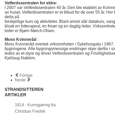
Velferdssentralen for eldre:
I 2007 var Velferdssentralen 40 år. Den ble etablert av Kvin
av huset. Velferdssentralen er et tilbud for de over 55 år. Her
delta på
forskjellige kurs og aktiviteter. Blant annet står datakurs, san
tilsatt en fotterapeut, en frisør og en daglig leder. Virksomh
leder er Bjørn Mørch-Olsen.
Moss Kvinneråd
:
Moss Kvinneråd overtok virksomheten i Sykehusgata i 1967.
bygningene. Alle bygningsmessige endringer skjer derfor 
ledes av et styre og driver Velferdssentralen og Frivillighets
Kjellaug Nakkim.
Forrige
Neste
STRANDSITTEREN
ARTIKLER
1814 - Kunngjøring fra
Christian Fredrik