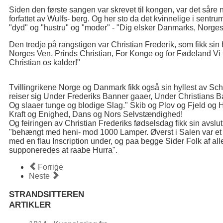
Siden den første sangen var skrevet til kongen, var det såre n
forfattet av Wulfs- berg. Og her sto da det kvinnelige i sentr
"dyd" og "hustru" og "moder" - "Dig elsker Danmarks, Norges
Den tredje på rangstigen var Christian Frederik, som fikk sin
Norges Ven, Prinds Christian, For Konge og for Fødeland Vi 
Christian os kalder!"
Tvillingrikene Norge og Danmark fikk også sin hyllest av Sc
reiser sig Under Frederiks Banner gaaer, Under Christians
Og slaaer tunge og blodige Slag." Skib og Plov og Fjeld og 
Kraft og Enighed, Dans og Nors Selvstændighed!
Og feiringen av Christian Frederiks fødselsdag fikk sin avslut
"behængt med heni- mod 1000 Lamper. Øverst i Salen var et
med en flau Inscription under, og paa begge Sider Folk af a
supponeredes at raabe Hurra".
Forrige
Neste
STRANDSITTEREN
ARTIKLER