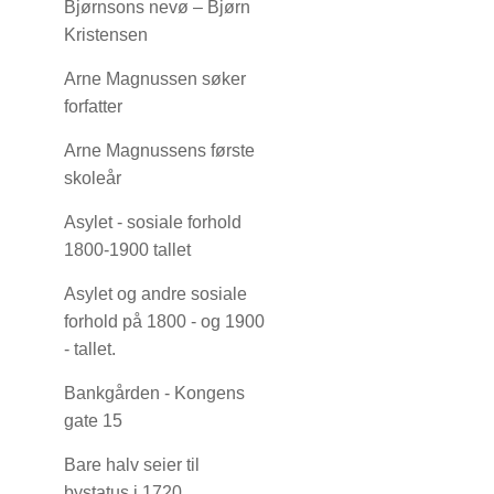
Bjørnsons nevø – Bjørn
Kristensen
Arne Magnussen søker
forfatter
Arne Magnussens første
skoleår
Asylet - sosiale forhold
1800-1900 tallet
Asylet og andre sosiale
forhold på 1800 - og 1900
- tallet.
Bankgården - Kongens
gate 15
Bare halv seier til
bystatus i 1720