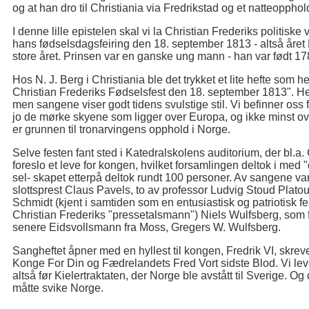
og at han dro til Christiania via Fredrikstad og et natteopphol
I denne lille epistelen skal vi la Christian Frederiks politisk
hans fødselsdagsfeiring den 18. september 1813 - altså året
store året. Prinsen var en ganske ung mann - han var født 17
Hos N. J. Berg i Christiania ble det trykket et lite hefte so
Christian Frederiks Fødselsfest den 18. september 1813". Hefte
men sangene viser godt tidens svulstige stil. Vi befinner oss
jo de mørke skyene som ligger over Europa, og ikke minst ov
er grunnen til tronarvingens opphold i Norge.
Selve festen fant sted i Katedralskolens auditorium, der bl.a.
foreslo et leve for kongen, hvilket forsamlingen deltok i med
sel- skapet etterpå deltok rundt 100 personer. Av sangene var
slottsprest Claus Pavels, to av professor Ludvig Stoud Plato
Schmidt (kjent i samtiden som en entusiastisk og patriotisk fes
Christian Frederiks "pressetalsmann") Niels Wulfsberg, som f
senere Eidsvollsmann fra Moss, Gregers W. Wulfsberg.
Sangheftet åpner med en hyllest til kongen, Fredrik VI, skreve
Konge For Din og Fædrelandets Fred Vort sidste Blod. Vi lev
altså før Kielertraktaten, der Norge ble avstått til Sverige.
måtte svike Norge.