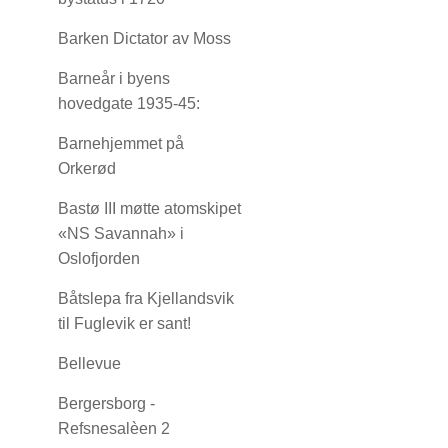
Barken Dictator av Moss
Barneår i byens
hovedgate 1935-45:
Barnehjemmet på
Orkerød
Bastø III møtte atomskipet
«NS Savannah» i
Oslofjorden
Båtslepa fra Kjellandsvik
til Fuglevik er sant!
Bellevue
Bergersborg -
Refsnesalèen 2