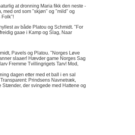
aturlig at dronning Maria fikk den neste -
um, med ord som "skjøn" og "mild" og
 Folk"!
 hyllest av både Platou og Schmidt. "For
freidig gaae i Kamp og Slag, Naar
hmidt, Pavels og Platou. "Norges Løve
 Banner slaaer! Hævder game Norges Sag
Harv Fremme Tvillingrigets Tarv! Mod,
ning dagen etter med et ball i en sal
 Transparent: Prindsens Navnetræk,
lle Stænder, der svingede med Hattene og