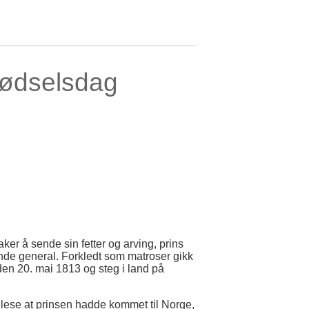
 fødselsdag
ker å sende sin fetter og arving, prins
nde general. Forkledt som matroser gikk
den 20. mai 1813 og steg i land på
n lese at prinsen hadde kommet til Norge,