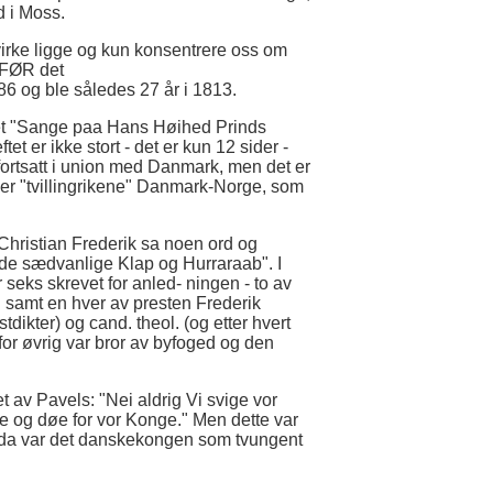
d i Moss.
e virke ligge og kun konsentrere oss om
 FØR det
86 og ble således 27 år i 1813.
m het "Sange paa Hans Høihed Prinds
t er ikke stort - det er kun 12 sider -
 fortsatt i union med Danmark, men det er
er "tvillingrikene" Danmark-Norge, som
 Christian Frederik sa noen ord og
 "de sædvanlige Klap og Hurraraab". I
 seks skrevet for anled- ningen - to av
u samt en hver av presten Frederik
tdikter) og cand. theol. (og etter hvert
or øvrig var bror av byfoged og den
t av Pavels: "Nei aldrig Vi svige vor
e og døe for vor Konge." Men dette var
 Og da var det danskekongen som tvungent