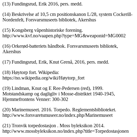
(13) Fundingsrud, Erik 2016, pers. medd.
(14) Beskrivelse af 10,5 cm positionskanon L/28, system Cockerill-
Nordenfelt, Forsvarsmuseets bibliotek, Akershus
(15) Kongsberg våpenhistoriske forening.
http://www.kvf.no/vaapen.php?type=MG&weaponid=MG0002
(16) Orkerød-batteriets håndbok. Forsvarsmuseets bibliotek,
Akershus
(17) Fundingsrud, Erik, Knut Grenå, 2016, pers. medd.
(18) Høytorp fort. Wikipedia:
https://no.wikipedia.org/wiki/Høytorp_fort
(19) Lindman, Knut og E Ree-Pedersen (red), 1999.
Motstandskamp og dagligliv i Mosse-distriktet 1940-1945,
Hjemmefrontens Venner: 300-302
(20) Marinemuseet. 2016. Torpedo. Reglementsbiblioteket.
http://www.forsvaretsmuseer.no/index.php/Marinemuseet
(21) Tronvik torpedostasjon . Moss byleksikon 2014.
http://www.mossbyleksikon.no/index.php?title=Torpedostasjonen