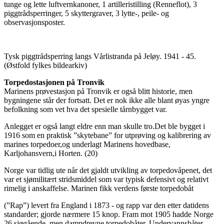
tunge og lette luftvernkanoner, 1 artilleristilling (Renneflot), 3
piggtrådsperringer, 5 skyttergraver, 3 lytte-, peile- og
observasjonsposter.
Tysk piggtrådsperring langs Vårlistranda på Jeløy. 1941 - 45.
(Østfold fylkes bildearkiv)
Torpedostasjonen på Tronvik
Marinens prøvestasjon på Tronvik er også blitt historie, men
bygningene står der fortsatt. Det er nok ikke alle blant øyas yngre
befolkning som vet hva det spesielle tårnbygget var.
Anlegget er også langt eldre enn man skulle tro.Det ble bygget i
1916 som en praktisk ”skytebane” for utprøving og kalibrering av
marines torpedoer,og underlagt Marinens hovedbase,
Karljohansvern,i Horten. (20)
Norge var tidlig ute når det gjaldt utvikling av torpedovåpenet, det
var et sjømilitært stridsmiddel som var typisk defensivt og relativt
rimelig i anskaffelse. Marinen fikk verdens første torpedobåt
(”Rap”) levert fra England i 1873 - og rapp var den etter datidens
standarder; gjorde nærmere 15 knop. Fram mot 1905 hadde Norge
26 sjøgående, men dampdrevne torpedobåter. Undervannsbåter