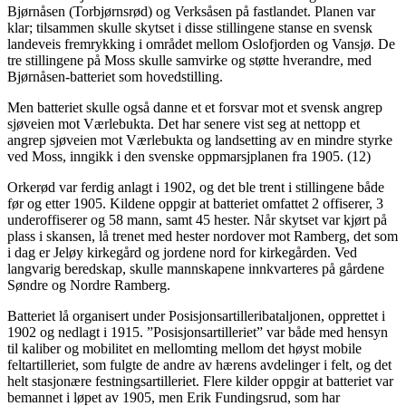
Bjørnåsen (Torbjørnsrød) og Verksåsen på fastlandet. Planen var
klar; tilsammen skulle skytset i disse stillingene stanse en svensk
landeveis fremrykking i området mellom Oslofjorden og Vansjø. De
tre stillingene på Moss skulle samvirke og støtte hverandre, med
Bjørnåsen-batteriet som hovedstilling.
Men batteriet skulle også danne et et forsvar mot et svensk angrep
sjøveien mot Værlebukta. Det har senere vist seg at nettopp et
angrep sjøveien mot Værlebukta og landsetting av en mindre styrke
ved Moss, inngikk i den svenske oppmarsjplanen fra 1905. (12)
Orkerød var ferdig anlagt i 1902, og det ble trent i stillingene både
før og etter 1905. Kildene oppgir at batteriet omfattet 2 offiserer, 3
underoffiserer og 58 mann, samt 45 hester. Når skytset var kjørt på
plass i skansen, lå trenet med hester nordover mot Ramberg, det som
i dag er Jeløy kirkegård og jordene nord for kirkegården. Ved
langvarig beredskap, skulle mannskapene innkvarteres på gårdene
Søndre og Nordre Ramberg.
Batteriet lå organisert under Posisjonsartilleribataljonen, opprettet i
1902 og nedlagt i 1915. ”Posisjonsartilleriet” var både med hensyn
til kaliber og mobilitet en mellomting mellom det høyst mobile
feltartilleriet, som fulgte de andre av hærens avdelinger i felt, og det
helt stasjonære festningsartilleriet. Flere kilder oppgir at batteriet var
bemannet i løpet av 1905, men Erik Fundingsrud, som har