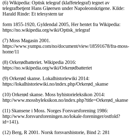
(6) Wikipedia: Optisk telegraf (klaffetelegraf) tegnet av
telegrafbetjent Hans Gløersen under Napoleonskrigene. Kilde:
Harald Rinde: Et telesystem tar
form 1855-1920, Gyldendal 2005, Her hentet fra Wikipedia:
https://no.wikipedia.org/wiki/Optisk_telegraf
(7) Moss Magasin 2001.
https://www.yumpu.com/no/document/view/18591678/fra-moss-
home/11
(8) Orkerødbatteriet. Wikipedia 2016:
https://no.wikipedia.org/wiki/Orkerødbatteriet
(9) Orkerød skanse. Lokalhistoriewiki 2014:
https://lokalhistoriewiki.no/index.php/Orkerød_skanse
(10) Orkerød skanse. Moss byhistorieleksikon 2014:
http://www.mossbyleksikon.no/index.php?title=Orkerød_skanse
(11) Skansene i Moss. Norges Forsvarsforening 1986:
http://www.forsvarsforeningen.no/lokale-foreninger/ostfold?
id=141).
(12) Berg, R 2001. Norsk forsvarshistorie, Bind 2: 281