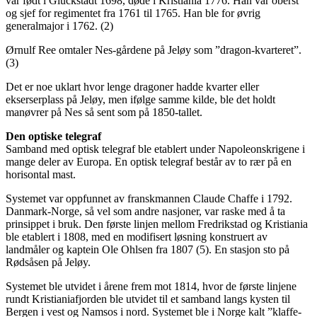
var født i Glückstadt 1698, døde i Kristiania 1776. Han var oberst
og sjef for regimentet fra 1761 til 1765. Han ble for øvrig
generalmajor i 1762. (2)
Ørnulf Ree omtaler Nes-gårdene på Jeløy som ”dragon-kvarteret”.
(3)
Det er noe uklart hvor lenge dragoner hadde kvarter eller
ekserserplass på Jeløy, men ifølge samme kilde, ble det holdt
manøvrer på Nes så sent som på 1850-tallet.
Den optiske telegraf
Samband med optisk telegraf ble etablert under Napoleonskrigene i
mange deler av Europa. En optisk telegraf består av to rær på en
horisontal mast.
Systemet var oppfunnet av franskmannen Claude Chaffe i 1792.
Danmark-Norge, så vel som andre nasjoner, var raske med å ta
prinsippet i bruk. Den første linjen mellom Fredrikstad og Kristiania
ble etablert i 1808, med en modifisert løsning konstruert av
landmåler og kaptein Ole Ohlsen fra 1807 (5). En stasjon sto på
Rødsåsen på Jeløy.
Systemet ble utvidet i årene frem mot 1814, hvor de første linjene
rundt Kristianiafjorden ble utvidet til et samband langs kysten til
Bergen i vest og Namsos i nord. Systemet ble i Norge kalt ”klaffe-