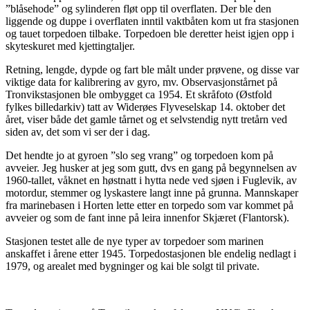
”blåsehode” og sylinderen fløt opp til overflaten. Der ble den
liggende og duppe i overflaten inntil vaktbåten kom ut fra stasjonen
og tauet torpedoen tilbake. Torpedoen ble deretter heist igjen opp i
skyteskuret med kjettingtaljer.
Retning, lengde, dypde og fart ble målt under prøvene, og disse var
viktige data for kalibrering av gyro, mv. Observasjonstårnet på
Tronvikstasjonen ble ombygget ca 1954. Et skråfoto (Østfold
fylkes billedarkiv) tatt av Widerøes Flyveselskap 14. oktober det
året, viser både det gamle tårnet og et selvstendig nytt tretårn ved
siden av, det som vi ser der i dag.
Det hendte jo at gyroen ”slo seg vrang” og torpedoen kom på
avveier. Jeg husker at jeg som gutt, dvs en gang på begynnelsen av
1960-tallet, våknet en høstnatt i hytta nede ved sjøen i Fuglevik, av
motordur, stemmer og lyskastere langt inne på grunna. Mannskaper
fra marinebasen i Horten lette etter en torpedo som var kommet på
avveier og som de fant inne på leira innenfor Skjæret (Flantorsk).
Stasjonen testet alle de nye typer av torpedoer som marinen
anskaffet i årene etter 1945. Torpedostasjonen ble endelig nedlagt i
1979, og arealet med bygninger og kai ble solgt til private.