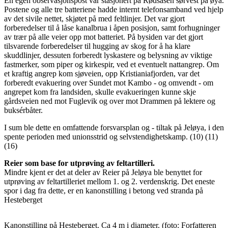
En egen observasjonspost var stasjonert på Rødsåsen sørvest på øya.
Postene og alle tre batteriene hadde internt telefonsamband ved hjelp
av det sivile nettet, skjøtet på med feltlinjer. Det var gjort
forberedelser til å låse kanalbrua i åpen posisjon, samt forhugninger
av trær på alle veier opp mot batteriet. På bysiden var det gjort
tilsvarende forberedelser til hugging av skog for å ha klare
skuddlinjer, dessuten forberedt lyskastere og belysning av viktige
fastmerker, som piper og kirkespir, ved et eventuelt nattangrep. Om
et kraftig angrep kom sjøveien, opp Kristianiafjorden, var det
forberedt evakuering over Sundet mot Kambo - og omvendt - om
angrepet kom fra landsiden, skulle evakueringen kunne skje
gårdsveien ned mot Fuglevik og over mot Drammen på lektere og
buksérbåter.
I sum ble dette en omfattende forsvarsplan og - tiltak på Jeløya, i den
spente perioden med unionsstrid og selvstendighetskamp. (10) (11)
(16)
Reier som base for utprøving av feltartilleri.
Mindre kjent er det at deler av Reier på Jeløya ble benyttet for
utprøving av feltartilleriet mellom 1. og 2. verdenskrig. Det eneste
spor i dag fra dette, er en kanonstilling i betong ved stranda på
Hesteberget
Kanonstilling på Hesteberget. Ca 4 m i diameter. (foto: Forfatteren