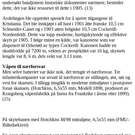
undersøkt bataljonens historiske dokumenter nærmere, bestrider
dette, det var ikke ressurser til dette i 1905. (13)
Avdelingen ble opprettet spesielt for å sperre tilgangene til
Kristiania. Det ble innkjøpt i all hast i 1901 åtte franske 10,5 cm
Schneider-Canet og i 1903 atten belgiske 10,5 cm Cockerill-
Nordenfeldt. Dette var topp moderne, hurtigskytende og effektive
skyts pr 1905. I følge minst en kilde, var kanonene som var
disponert til Orkerød av typen Cockerill. Kanonen hadde en
skuddvidde på 7200 m, vekten av prosjektilet var 16 kg, skytsets
lengde var 8, 6 m, dets vekt var 3,13 tonn.
Våpen til nærforsvar
Men selve batteriet var ikke nok, det trengte et nærforsvar. Tre
infanterikompanier var avsatt til nærforsvar av stillingen, øst, sør og
vest for skansen. I tillegg inngikk to moderne mitraljøser i posisjoner
foran skansen. (Hotchkiss, 6,5x55 mm, Modell 1898, produsert av
Kongsberg våpenfabrikk på lisens fra Frankrike i årene etter 1899).
(15)
På skytebanen med Hotchkiss M/98 mitraljøse, 6,5x55 mm (FMU-
Billedarkivet)