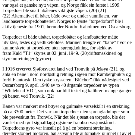
var også et ganske nytt våpen, og Norge fikk sin første i 1909.
Torpedoer ble snart ubåtenes viktigste våpen. (20) (21)
(22) Alternativet til båter, både over og under vannflaten, var
landbaserte torpedobatterier. Norges to første ”torpedofort” ble i
aktiv tjeneste fra 1901, herunder Nordre Kaholmen ved Oscarsborg.
Torpedoer til både ubåter, torpedobåter og landbatterier måtte
utvikles, testes og vedlikeholdes. Marinen trengte en ”bane” hvor de
kunne skyte ut torpedoer, uten sprengladning, for sjekk av
fram Kald ”T1” skytes ut 02. juni .1949. (20)driftsmaskineri og
styreinnretninger (gyroer).
I 1916 ervervet Sjøforsvaret land ved Tronvik på Jeløya (21), og
anla en bane i nord-nordøstlig retning i sjøen mot Rambergbukta og
forbi Flantorsk. Den tyske krysseren “Blücher” fikk nådestøtet ved
Oscarsborg 9. april 1940 av to 40 årgamle torpedoer av typen
“Whitehead VD”, som nok har blitt testet og kalibrert mange ganger
på banen ved Tronvik. (22)
Banen var markert med bøyer og gulmalte varselskilt i en strekning
på ca 3300 meter. Det var kun torpedoer uten sprengladninger som
ble prøveskutt fra Tronvik. Når det ble sjøsatt en torpedo, ble det
varslet med rødt signalflagg ogsirene fra observasjonstårnet.
Torpedoens gyro var innstilt på å gå en bestemt strekning,
deretter stoppet motoren, ballastvann ble automatisk pumpet ut av et