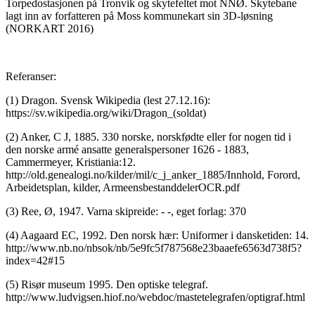
Torpedostasjonen på Tronvik og skytefeltet mot NNØ. Skytebane
lagt inn av forfatteren på Moss kommunekart sin 3D-løsning
(NORKART 2016)
Referanser:
(1) Dragon. Svensk Wikipedia (lest 27.12.16):
https://sv.wikipedia.org/wiki/Dragon_(soldat)
(2) Anker, C J, 1885. 330 norske, norskfødte eller for nogen tid i
den norske armé ansatte generalspersoner 1626 - 1883,
Cammermeyer, Kristiania:12.
http://old.genealogi.no/kilder/mil/c_j_anker_1885/Innhold, Forord,
Arbeidetsplan, kilder, ArmeensbestanddelerOCR.pdf
(3) Ree, Ø, 1947. Varna skipreide: - -, eget forlag: 370
(4) Aagaard EC, 1992. Den norsk hær: Uniformer i dansketiden: 14.
http://www.nb.no/nbsok/nb/5e9fc5f787568e23baaefe6563d738f5?
index=42#15
(5) Risør museum 1995. Den optiske telegraf.
http://www.ludvigsen.hiof.no/webdoc/mastetelegrafen/optigraf.html