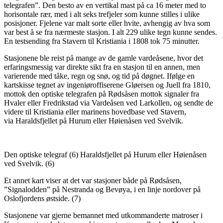
telegrafen”. Den besto av en vertikal mast på ca 16 meter med to
horisontale rær, med i alt seks trefjeler som kunne stilles i ulike
posisjoner. Fjelene var malt sorte eller hvite, avhengig av hva som
var best å se fra nærmeste stasjon. I alt 229 ulike tegn kunne sendes.
En testsending fra Stavern til Kristiania i 1808 tok 75 minutter.
Stasjonene ble reist på mange av de gamle vardeåsene, hvor det
erfaringsmessig var direkte sikt fra en stasjon til en annen, men
varierende med tåke, regn og snø, og tid på døgnet. Ifølge en
kartskisse tegnet av ingeniøroffiserene Gløersen og Juell fra 1810,
mottok den optiske telegrafen på Rødsåsen mottok signaler fra
Hvaler eller Fredrikstad via Vardeåsen ved Larkollen, og sendte de
videre til Kristiania eller marinens hovedbase ved Stavern,
via Haraldsfjellet på Hurum eller Høienåsen ved Svelvik.
Den optiske telegraf (6) Haraldsfjellet på Hurum eller Høienåsen
ved Svelvik. (6)
Et annet kart viser at det var stasjoner både på Rødsåsen,
”Signalodden” på Nestranda og Bevøya, i en linje nordover på
Oslofjordens østside. (7)
Stasjonene var gjerne bemannet med utkommanderte matroser i