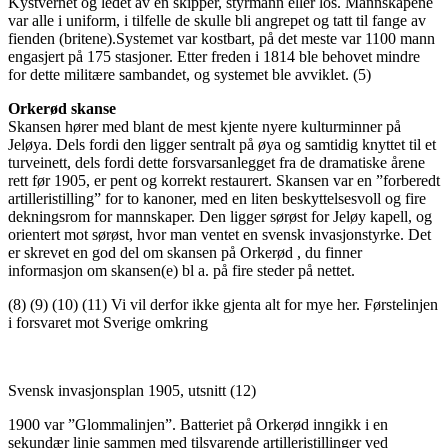
Kystvernet og ledet av en skipper, styrmann eller los. Mannskapene
var alle i uniform, i tilfelle de skulle bli angrepet og tatt til fange av
fienden (britene).Systemet var kostbart, på det meste var 1100 mann
engasjert på 175 stasjoner. Etter freden i 1814 ble behovet mindre
for dette militære sambandet, og systemet ble avviklet. (5)
Orkerød skanse
Skansen hører med blant de mest kjente nyere kulturminner på
Jeløya. Dels fordi den ligger sentralt på øya og samtidig knyttet til et
turveinett, dels fordi dette forsvarsanlegget fra de dramatiske årene
rett før 1905, er pent og korrekt restaurert. Skansen var en ”forberedt
artilleristilling” for to kanoner, med en liten beskyttelsesvoll og fire
dekningsrom for mannskaper. Den ligger sørøst for Jeløy kapell, og
orientert mot sørøst, hvor man ventet en svensk invasjonstyrke. Det
er skrevet en god del om skansen på Orkerød , du finner
informasjon om skansen(e) bl a. på fire steder på nettet.
(8) (9) (10) (11) Vi vil derfor ikke gjenta alt for mye her. Førstelinjen
i forsvaret mot Sverige omkring
Svensk invasjonsplan 1905, utsnitt (12)
1900 var ”Glommalinjen”. Batteriet på Orkerød inngikk i en
sekundær linje sammen med tilsvarende artilleristillinger ved