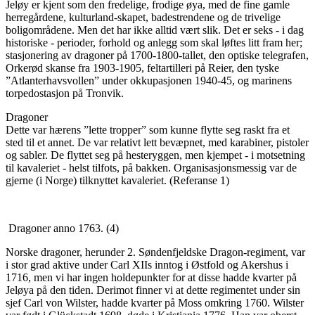
Jeløy er kjent som den fredelige, frodige øya, med de fine gamle
herregårdene, kulturland-skapet, badestrendene og de trivelige
boligområdene. Men det har ikke alltid vært slik. Det er seks - i dag
historiske - perioder, forhold og anlegg som skal løftes litt fram her;
stasjonering av dragoner på 1700-1800-tallet, den optiske telegrafen,
Orkerød skanse fra 1903-1905, feltartilleri på Reier, den tyske
”Atlanterhavsvollen” under okkupasjonen 1940-45, og marinens
torpedostasjon på Tronvik.
Dragoner
Dette var hærens ”lette tropper” som kunne flytte seg raskt fra et
sted til et annet. De var relativt lett bevæpnet, med karabiner, pistoler
og sabler. De flyttet seg på hesteryggen, men kjempet - i motsetning
til kavaleriet - helst tilfots, på bakken. Organisasjonsmessig var de
gjerne (i Norge) tilknyttet kavaleriet. (Referanse 1)
Dragoner anno 1763. (4)
Norske dragoner, herunder 2. Søndenfjeldske Dragon-regiment, var
i stor grad aktive under Carl XIIs inntog i Østfold og Akershus i
1716, men vi har ingen holdepunkter for at disse hadde kvarter på
Jeløya på den tiden. Derimot finner vi at dette regimentet under sin
sjef Carl von Wilster, hadde kvarter på Moss omkring 1760. Wilster