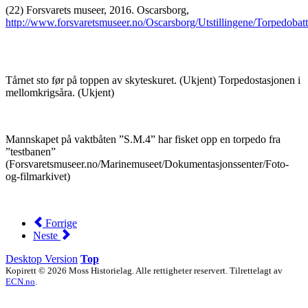
(22) Forsvarets museer, 2016. Oscarsborg,
http://www.forsvaretsmuseer.no/Oscarsborg/Utstillingene/Torpedobatt
Tårnet sto før på toppen av skyteskuret. (Ukjent) Torpedostasjonen i
mellomkrigsåra. (Ukjent)
Mannskapet på vaktbåten ”S.M.4” har fisket opp en torpedo fra
”testbanen”
(Forsvaretsmuseer.no/Marinemuseet/Dokumentasjonssenter/Foto-
og-filmarkivet)
Forrige
Neste
Desktop Version
Top
Kopirett © 2026 Moss Historielag. Alle rettigheter reservert. Tilrettelagt av
ECN.no
.