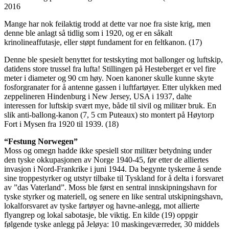
2016
Mange har nok feilaktig trodd at dette var noe fra siste krig, men
denne ble anlagt så tidlig som i 1920, og er en såkalt
krinolineaffutasje, eller støpt fundament for en feltkanon. (17)
Denne ble spesielt benyttet for testskyting mot ballonger og luftskip,
datidens store trussel fra lufta! Stillingen på Hesteberget er vel fire
meter i diameter og 90 cm høy. Noen kanoner skulle kunne skyte
fosforgranater for å antenne gassen i luftfartøyer. Etter ulykken med
zeppelineren Hindenburg i New Jersey, USA i 1937, dalte
interessen for luftskip svært mye, både til sivil og militær bruk. En
slik anti-ballong-kanon (7, 5 cm Puteaux) sto montert på Høytorp
Fort i Mysen fra 1920 til 1939. (18)
“Festung Norwegen”
Moss og omegn hadde ikke spesiell stor militær betydning under
den tyske okkupasjonen av Norge 1940-45, før etter de alliertes
invasjon i Nord-Frankrike i juni 1944. Da begynte tyskerne å sende
sine troppestyrker og utstyr tilbake til Tyskland for å delta i forsvaret
av ”das Vaterland”. Moss ble først en sentral innskipningshavn for
tyske styrker og materiell, og senere en like sentral utskipningshavn,
lokalforsvaret av tyske fartøyer og havne-anlegg, mot allierte
flyangrep og lokal sabotasje, ble viktig. En kilde (19) oppgir
følgende tyske anlegg på Jeløya: 10 maskingeværreder, 30 middels