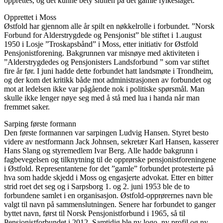
opprettes, og det kunne bety slutten på det gamle fylkeslaget.
Opprettet i Moss
Østfold har gjennom alle år spilt en nøkkelrolle i forbundet. ”Norsk
Forbund for Alderstrygdede og Pensjonist” ble stiftet i 1.august
1950 i Losje ”Troskapsbånd” i Moss, etter initiativ for Østfold
Pensjonistforening. Bakgrunnen var misnøye med aktiviteten i
”Alderstrygdedes og Pensjonisters Landsforbund ” som var stiftet
fire år før. I juni hadde dette forbundet hatt landsmøte i Trondheim,
og der kom det kritikk både mot administrasjonen av forbundet og
mot at ledelsen ikke var pågående nok i politiske spørsmål. Man
skulle ikke lenger nøye seg med å stå med lua i handa når man
fremmet saker.
Sarping første formann
Den første formannen var sarpingen Ludvig Hansen. Styret besto
videre av nestformann Jack Johnsen, sekretær Karl Hansen, kasserer
Hans Slang og styremedlem Ivar Berg. Alle hadde bakgrunn i
fagbevegelsen og tilknytning til de opprørske pensjonistforeningene
i Østfold. Representantene for det ”gamle” forbundet protesterte på
hva som hadde skjedd i Moss og engasjerte advokat. Etter en bitter
strid roet det seg og i Sarpsborg 1. og 2. juni 1953 ble de to
forbundene samlet i en organisasjon. Østfold-opprørernes navn ble
valgt til navn på sammenslutningen. Senere har forbundet to ganger
byttet navn, først til Norsk Pensjonistforbund i 1965, så til
Pensjonistforbundet i 2012. Samtidig ble ny logo, ny profil og ny