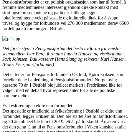
Pensjonistforbundet er en politisk organisasjon som har til formål å
fremme medlemmenes interesser gjennom direkte kontakt med
stortingsrepresentantene og partiene. I tillegg legger
lokalforeningene vekt på sosiale og kulturelle tiltak for å skape
trivsel og hygge for forbundets vel 270 000 medlemmer, derav 6500
fordelt på 26 foreninger i Østfold.
Det første styret i Pensjonistforbundet besto av foran fra venstre
styremedlem Ivar Berg, formann Ludvig Hansen
og viseformann
Jack Johnsen. Bak kasserer Hans Slang og sekretær Karl Hansen.
(Foto: Pensjonistforbundet)
Det er leder for Pensjonistforbundet i Østfold, Bjørn Eriksen, som
forteller dette i anledning at Pensjonistforbundet i Norge nylig
passerte 70 år. I Østfold ble jubileet markert i Fredrikstad like før
valget, med en debatt hvor representanter for alle de politiske
partiene deltok.
Fylkesforeningen eldre enn forbundet
Det spesielle er imidlertid at fylkesforening i Østfold er eldre enn
forbundet, legger Eriksen til. Den ble startet året før landsforbundet,
og 70 årsjubileet ble feiret i 2019, ett år på forskudd. Årsaken var at
det den gang lå an til at Pensjonistforbundet i Viken kanskje skulle