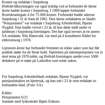
Kontor og redaktør i Sarpsborg
Østfold-tilknytningen var også tydelig ved at forbundet de første
årene hadde kontor i Sarpsborg. I 1969 kjøpte forbundet
Rosenkrantzgate 4 for 75 000 kroner. Forbundet hadde adresse
Sarpsborg i 31 år fram til 1982. Den første redaktøren av bladet
”Pensjonisten” var redaktør i Sarpsborg Arbeiderblad, Bjarne
Nygård. Han hadde vervet i 23 år, til han døde midt under et
jubileum i Sarpsborg-foreningen. Det bør også nevnes at en annen
SA-redaktør, Nils Hønsvald, var med på å konstituere Rådet for
eldreomsorg i 1970.
Gjennom årene har forbundet fremmet en rekke saker som har fått
politisk støtte fra de fleste hold. Størrelsen på minstepensjonen var et
stort tema på 1970-tallet, og Østfold-foreningen samlet over 1000
deltakere på et møte på Larkollen som reiste saken.
For Sarpsborg Arbeiderblads redaktør, Bjarne Nygård, var
pensjonistsaken en hjertesak, og han satt i 23 år som redaktør av
forbundets blad. (Foto: SA)
Kilder:
Pensjonisten 6/21
Samtale med fylkesleder Bjørn Eriksen