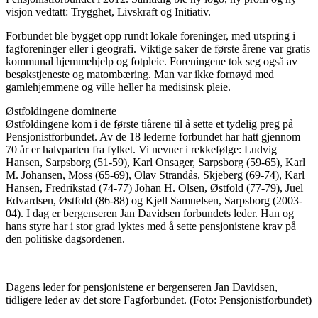
visjon vedtatt: Trygghet, Livskraft og Initiativ.
Forbundet ble bygget opp rundt lokale foreninger, med utspring i
fagforeninger eller i geografi. Viktige saker de første årene var gratis
kommunal hjemmehjelp og fotpleie. Foreningene tok seg også av
besøkstjeneste og matombæring. Man var ikke fornøyd med
gamlehjemmene og ville heller ha medisinsk pleie.
Østfoldingene dominerte
Østfoldingene kom i de første tiårene til å sette et tydelig preg på
Pensjonistforbundet. Av de 18 lederne forbundet har hatt gjennom
70 år er halvparten fra fylket. Vi nevner i rekkefølge: Ludvig
Hansen, Sarpsborg (51-59), Karl Onsager, Sarpsborg (59-65), Karl
M. Johansen, Moss (65-69), Olav Strandås, Skjeberg (69-74), Karl
Hansen, Fredrikstad (74-77) Johan H. Olsen, Østfold (77-79), Juel
Edvardsen, Østfold (86-88) og Kjell Samuelsen, Sarpsborg (2003-
04). I dag er bergenseren Jan Davidsen forbundets leder. Han og
hans styre har i stor grad lyktes med å sette pensjonistene krav på
den politiske dagsordenen.
Dagens leder for pensjonistene er bergenseren Jan Davidsen,
tidligere leder av det store Fagforbundet. (Foto: Pensjonistforbundet)