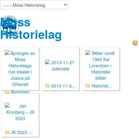
Moss
Historielag
2013-11-2...
Historisk...
Åpningen ...
(15)
(32)
(23)
JK 2023
(48)