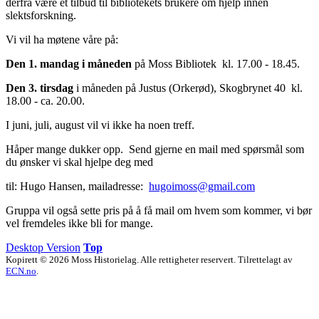
derfra være et tilbud til bibliotekets brukere om hjelp innen
slektsforskning.
Vi vil ha møtene våre på:
Den 1. mandag i måneden
på Moss Bibliotek kl. 17.00 - 18.45.
Den 3. tirsdag
i måneden på Justus (Orkerød), Skogbrynet 40 kl.
18.00 - ca. 20.00.
I juni, juli, august vil vi ikke ha noen treff.
Håper mange dukker opp. Send gjerne en mail med spørsmål som
du ønsker vi skal hjelpe deg med
til: Hugo Hansen, mailadresse:
hugoimoss@gmail.com
Gruppa vil også sette pris på å få mail om hvem som kommer, vi bør
vel fremdeles ikke bli for mange.
Desktop Version
Top
Kopirett © 2026 Moss Historielag. Alle rettigheter reservert. Tilrettelagt av
ECN.no
.