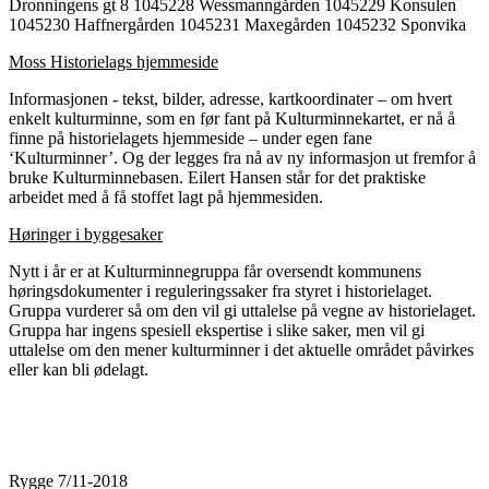
Dronningens gt 8 1045228 Wessmanngården 1045229 Konsulen
1045230 Haffnergården 1045231 Maxegården 1045232 Sponvika
Moss Historielags hjemmeside
Informasjonen - tekst, bilder, adresse, kartkoordinater – om hvert
enkelt kulturminne, som en før fant på Kulturminnekartet, er nå å
finne på historielagets hjemmeside – under egen fane
‘Kulturminner’. Og der legges fra nå av ny informasjon ut fremfor å
bruke Kulturminnebasen. Eilert Hansen står for det praktiske
arbeidet med å få stoffet lagt på hjemmesiden.
Høringer i byggesaker
Nytt i år er at Kulturminnegruppa får oversendt kommunens
høringsdokumenter i reguleringssaker fra styret i historielaget.
Gruppa vurderer så om den vil gi uttalelse på vegne av historielaget.
Gruppa har ingens spesiell ekspertise i slike saker, men vil gi
uttalelse om den mener kulturminner i det aktuelle området påvirkes
eller kan bli ødelagt.
Rygge 7/11-2018