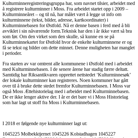
Kulturminneregistreringsgruppa har, som navnet tilsier, arbeidet med
å registrere kulturminner i Moss. Fra arbeidet startet opp i 2009 –
Kulturminneåret – og til nå, har målet vært å legge ut info om
kulturminnene (tekst, bilder, adresse, kartkoordinater) i
Kulturminnebasen for Østfold. Nå er denne basen i ferd med å bli
avviklet i sin nåværende form.Teknisk har den i år ikke vært så bra
som før. Om den virket som den skulle, så kunne en se på
Kulturminnekartet for Østfold hvor de enkelte kulturminnene er og
få se tekst og bilder om dette minnet. Denne muligheten har manglet
i perioder.
Fra starten av var omtrent alle kommunene i Østfold med i arbeidet
med Kulturminnebasen. I de senere årene har stadig færre deltatt.
Samtidig har Riksantikvaren opprettet nettstedet ‘Kulturminnesøk’
der lokale kulturminner kan registreres. Noen kommuner har gått
over til å
bruke dette stedet fremfor Kulturminnebasen. I Moss var
også Moss Ættehistorielag med i
arbeidet med Kulturminnebasen.
De er ikke lenger aktive der. I år er det bare vi i Moss Historielag
som har lagt ut stoff fra Moss i Kulturminnebasen.
I 2018 er følgende nye kulturminner lagt ut:
1045225 Molbekktjernet 1045226 Kolstadhagen 1045227