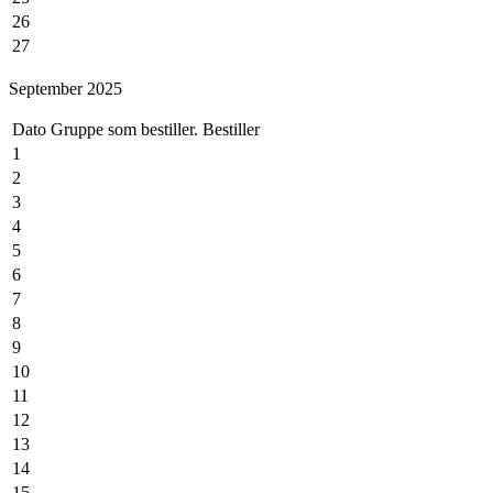
26
27
28
September 2025
29
30
Dato
Gruppe som bestiller.
Bestiller
31
1
2
3
4
5
6
7
8
9
10
11
12
13
14
15