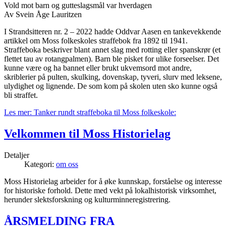
Vold mot barn og gutteslagsmål var hverdagen
Av Svein Åge Lauritzen
I Strandsitteren nr. 2 – 2022 hadde Oddvar Aasen en tankevekkende
artikkel om Moss folkeskoles straffebok fra 1892 til 1941.
Straffeboka beskriver blant annet slag med rotting eller spanskrør (et
flettet tau av rotangpalmen). Barn ble pisket for ulike forseelser. Det
kunne være og ha bannet eller brukt ukvemsord mot andre,
skriblerier på pulten, skulking, dovenskap, tyveri, slurv med leksene,
ulydighet og lignende. De som kom på skolen uten sko kunne også
bli straffet.
Les mer: Tanker rundt straffeboka til Moss folkeskole:
Velkommen til Moss Historielag
Detaljer
Kategori:
om oss
Moss Historielag arbeider for å øke kunnskap, forståelse og interesse
for historiske forhold. Dette med vekt på lokalhistorisk virksomhet,
herunder slektsforskning og kulturminneregistrering.
ÅRSMELDING FRA