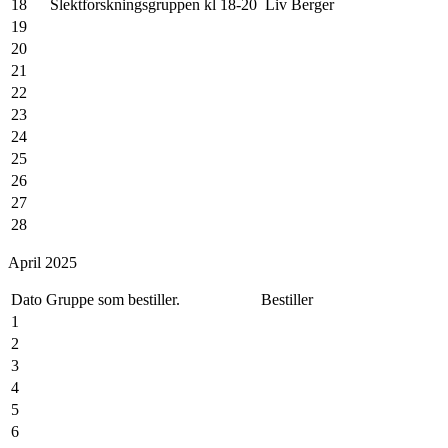
18
Slektforskningsgruppen kl 18-20
Liv Berger
19
20
21
22
23
24
25
26
27
28
29
April 2025
30
31
Dato
Gruppe som bestiller.
Bestiller
1
2
3
4
5
6