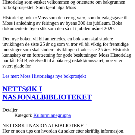
Historielag som ønsket velkommen og orienterte om bakgrunnen
forbokprosjektet. Som kjent utga Moss
Historielag boka «Moss som den er og var», som bursdagsgave til
Moss i anledning av feiringen av byens 300 års jubileum. Boka
dokumenterte byen slik som den så ut i jubileumsåret 2020.
Den nye boken vil bli annerledes, en bok som skal studere
utviklingen de siste 25 år og som vi tror vil bli viktig for fremtidige
mossinger som skal studere utviklingen i «de siste 25 år». Historisk
kunnskap er en forutsetning for gode beslutninger. Moss Historielag
har fått Pål Bjerketvedt til å påta seg redaktøransvaret, noe vi er
svært glade for.
Les mer: Moss Historielags nye bokprosjekt
NETTSØK I
NASJONALBIBLIOTEKET
Detaljer
Kategori:
Kulturminnegruppa
NETTSØK I NASJONALBIBLIOTEKET
Her er noen tips om hvordan du søker etter skriftlig informasjon.