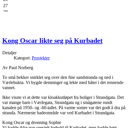
27
28
29
30
Kong Oscar likte seg på Kurbadet
Detaljer
Kategori:
Prosjekter
Av Paul Norberg
To små bekker snirklet seg over den fine sandstranda og ned i
Værlebukta. Vi bygde demninger og lekte med båter i det rennende
vannet.
Ikke visste vi at dette var kloakkutløpet fra boliger i Strandgata. Det
var mange barn i Værlegata, Strandgata og i smågatene rundt
kanalen på 1950- og -60-tallet. På varme somre var det godt å dra på
stranda. Nærmeste badeområde var ved Kurbadet i Strandgata.
Kong Oscar og dronning Sophie
Vi hadde ikke noe spesielt forhold til Kurbadet, men hadde hørt