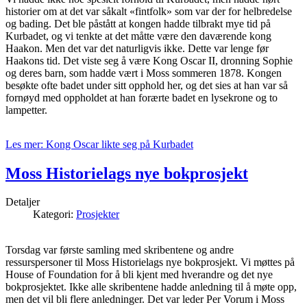
historier om at det var såkalt «fintfolk» som var der for helbredelse
og bading. Det ble påstått at kongen hadde tilbrakt mye tid på
Kurbadet, og vi tenkte at det måtte være den daværende kong
Haakon. Men det var det naturligvis ikke. Dette var lenge før
Haakons tid. Det viste seg å være Kong Oscar II, dronning Sophie
og deres barn, som hadde vært i Moss sommeren 1878. Kongen
besøkte ofte badet under sitt opphold her, og det sies at han var så
fornøyd med oppholdet at han forærte badet en lysekrone og to
lampetter.
Les mer: Kong Oscar likte seg på Kurbadet
Moss Historielags nye bokprosjekt
Detaljer
Kategori:
Prosjekter
Torsdag var første samling med skribentene og andre
ressurspersoner til Moss Historielags nye bokprosjekt. Vi møttes på
House of Foundation for å bli kjent med hverandre og det nye
bokprosjektet. Ikke alle skribentene hadde anledning til å møte opp,
men det vil bli flere anledninger. Det var leder Per Vorum i Moss