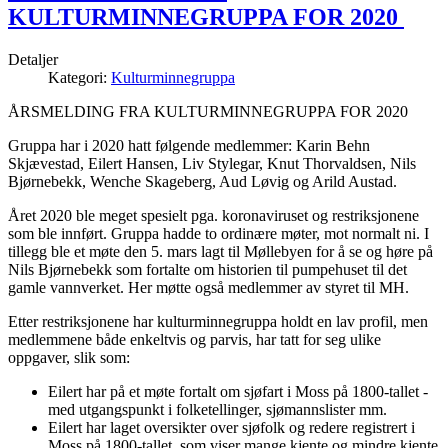
KULTURMINNEGRUPPA FOR 2020
Detaljer
Kategori:
Kulturminnegruppa
ÅRSMELDING FRA KULTURMINNEGRUPPA FOR 2020
Gruppa har i 2020 hatt følgende medlemmer: Karin Behn
Skjævestad, Eilert Hansen, Liv Stylegar, Knut Thorvaldsen, Nils
Bjørnebekk, Wenche Skageberg, Aud Løvig og Arild Austad.
Året 2020 ble meget spesielt pga. koronaviruset og restriksjonene
som ble innført. Gruppa hadde to ordinære møter, mot normalt ni. I
tillegg ble et møte den 5. mars lagt til Møllebyen for å se og høre på
Nils Bjørnebekk som fortalte om historien til pumpehuset til det
gamle vannverket. Her møtte også medlemmer av styret til MH.
Etter restriksjonene har kulturminnegruppa holdt en lav profil, men
medlemmene både enkeltvis og parvis, har tatt for seg ulike
oppgaver, slik som:
Eilert har på et møte fortalt om sjøfart i Moss på 1800-tallet -
med utgangspunkt i folketellinger, sjømannslister mm.
Eilert har laget oversikter over sjøfolk og redere registrert i
Moss på 1800-tallet, som viser mange kjente og mindre kjente