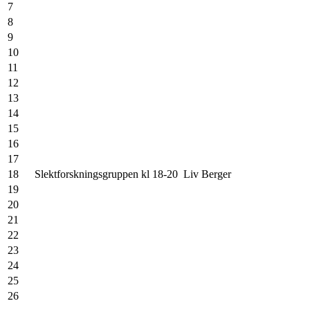
7
22
8
23
9
24
10
25
11
26
12
27
13
28
14
29
15
30
16
31
17
18
Slektforskningsgruppen kl 18-20
Liv Berger
19
20
21
22
23
24
25
26