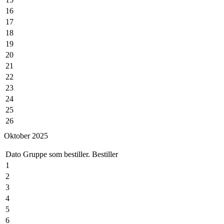
16
17
18
19
20
21
22
23
24
25
26
27
Oktober 2025
28
29
Dato
Gruppe som bestiller.
Bestiller
30
1
2
3
4
5
6