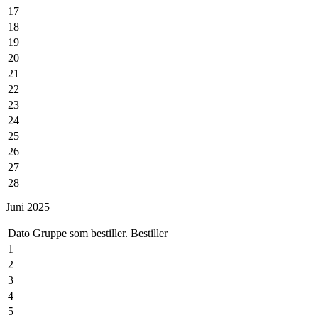
17
18
19
20
21
22
23
24
25
26
27
28
29
Juni 2025
30
31
Dato
Gruppe som bestiller.
Bestiller
1
2
3
4
5