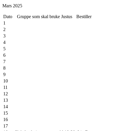
27
Mars 2025
28
Dato
Gruppe som skal bruke Justus
Bestiller
1
2
3
4
5
6
7
8
9
10
11
12
13
14
15
16
17