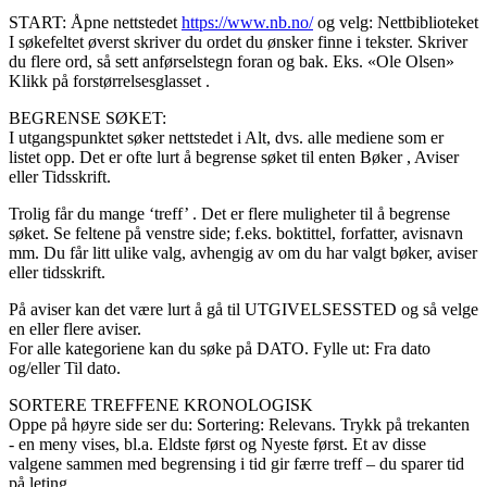
START: Åpne nettstedet
https://www.nb.no/
og velg: Nettbiblioteket
I søkefeltet øverst skriver du ordet du ønsker finne i tekster. Skriver
du flere ord, så sett anførselstegn foran og bak. Eks. «Ole Olsen»
Klikk på forstørrelsesglasset .
BEGRENSE SØKET:
I utgangspunktet søker nettstedet i Alt, dvs. alle mediene som er
listet opp. Det er ofte lurt å begrense søket til enten Bøker , Aviser
eller Tidsskrift.
Trolig får du mange ‘treff’ . Det er flere muligheter til å begrense
søket. Se feltene på venstre side; f.eks. boktittel, forfatter, avisnavn
mm. Du får litt ulike valg, avhengig av om du har valgt bøker, aviser
eller tidsskrift.
På aviser kan det være lurt å gå til UTGIVELSESSTED og så velge
en eller flere aviser.
For alle kategoriene kan du søke på DATO. Fylle ut: Fra dato
og/eller Til dato.
SORTERE TREFFENE KRONOLOGISK
Oppe på høyre side ser du: Sortering: Relevans. Trykk på trekanten
- en meny vises, bl.a. Eldste først og Nyeste først. Et av disse
valgene sammen med begrensing i tid gir færre treff – du sparer tid
på leting.