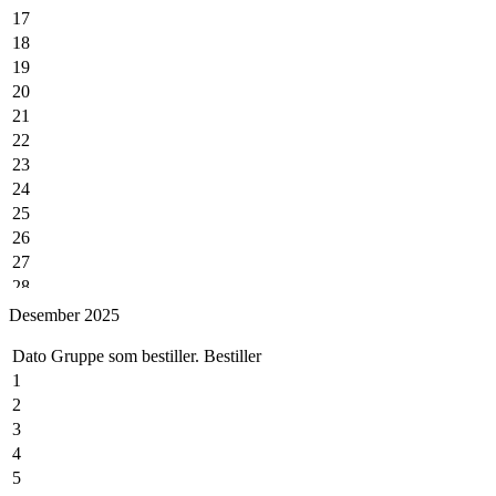
17
18
19
20
21
22
23
24
25
26
27
28
29
Desember 2025
30
Dato
Gruppe som bestiller.
Bestiller
1
2
3
4
5