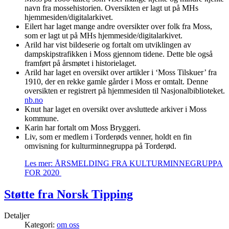
navn fra mossehistorien. Oversikten er lagt ut på MHs
hjemmesiden/digitalarkivet.
Eilert har laget mange andre oversikter over folk fra Moss,
som er lagt ut på MHs hjemmeside/digitalarkivet.
Arild har vist bildeserie og fortalt om utviklingen av
dampskipstrafikken i Moss gjennom tidene. Dette ble også
framført på årsmøtet i historielaget.
Arild har laget en oversikt over artikler i ‘Moss Tilskuer’ fra
1910, der en rekke gamle gårder i Moss er omtalt. Denne
oversikten er registrert på hjemmesiden til Nasjonalbiblioteket.
nb.no
Knut har laget en oversikt over avsluttede arkiver i Moss
kommune.
Karin har fortalt om Moss Bryggeri.
Liv, som er medlem i Torderøds venner, holdt en fin
omvisning for kulturminnegruppa på Torderød.
Les mer: ÅRSMELDING FRA KULTURMINNEGRUPPA
FOR 2020
Støtte fra Norsk Tipping
Detaljer
Kategori:
om oss