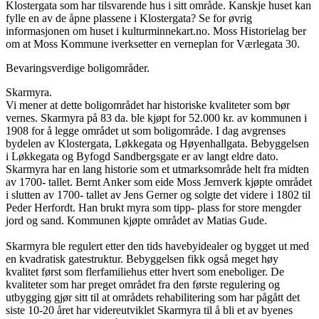
Klostergata som har tilsvarende hus i sitt område. Kanskje huset kan
fylle en av de åpne plassene i Klostergata? Se for øvrig
informasjonen om huset i kulturminnekart.no. Moss Historielag ber
om at Moss Kommune iverksetter en verneplan for Værlegata 30.
Bevaringsverdige boligområder.
Skarmyra.
Vi mener at dette boligområdet har historiske kvaliteter som bør
vernes. Skarmyra på 83 da. ble kjøpt for 52.000 kr. av kommunen i
1908 for å legge området ut som boligområde. I dag avgrenses
bydelen av Klostergata, Løkkegata og Høyenhallgata. Bebyggelsen
i Løkkegata og Byfogd Sandbergsgate er av langt eldre dato.
Skarmyra har en lang historie som et utmarksområde helt fra midten
av 1700- tallet. Bernt Anker som eide Moss Jernverk kjøpte området
i slutten av 1700- tallet av Jens Gerner og solgte det videre i 1802 til
Peder Herfordt. Han brukt myra som tipp- plass for store mengder
jord og sand. Kommunen kjøpte området av Matias Gude.
Skarmyra ble regulert etter den tids havebyidealer og bygget ut med
en kvadratisk gatestruktur. Bebyggelsen fikk også meget høy
kvalitet først som flerfamiliehus etter hvert som eneboliger. De
kvaliteter som har preget området fra den første regulering og
utbygging gjør sitt til at områdets rehabilitering som har pågått det
siste 10-20 året har videreutviklet Skarmyra til å bli et av byenes