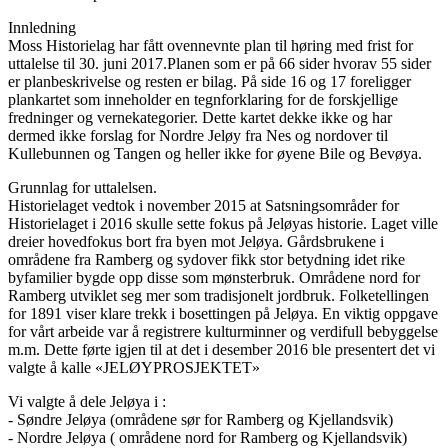
Innledning
Moss Historielag har fått ovennevnte plan til høring med frist for
uttalelse til 30. juni 2017.Planen som er på 66 sider hvorav 55 sider
er planbeskrivelse og resten er bilag. På side 16 og 17 foreligger
plankartet som inneholder en tegnforklaring for de forskjellige
fredninger og vernekategorier. Dette kartet dekke ikke og har
dermed ikke forslag for Nordre Jeløy fra Nes og nordover til
Kullebunnen og Tangen og heller ikke for øyene Bile og Bevøya.
Grunnlag for uttalelsen.
Historielaget vedtok i november 2015 at Satsningsområder for
Historielaget i 2016 skulle sette fokus på Jeløyas historie. Laget ville
dreier hovedfokus bort fra byen mot Jeløya. Gårdsbrukene i
områdene fra Ramberg og sydover fikk stor betydning idet rike
byfamilier bygde opp disse som mønsterbruk. Områdene nord for
Ramberg utviklet seg mer som tradisjonelt jordbruk. Folketellingen
for 1891 viser klare trekk i bosettingen på Jeløya. En viktig oppgave
for vårt arbeide var å registrere kulturminner og verdifull bebyggelse
m.m. Dette førte igjen til at det i desember 2016 ble presentert det vi
valgte å kalle «JELØYPROSJEKTET»
Vi valgte å dele Jeløya i :
- Søndre Jeløya (områdene sør for Ramberg og Kjellandsvik)
- Nordre Jeløya ( områdene nord for Ramberg og Kjellandsvik)