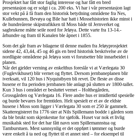
Prosjektet har fått stor faglig interesse og har fått en bred
presentasjon og er solgt i ca. 200 eks. Vi har i vår presentasjon lagt
stor vekt på å få fram den historisk betydning områdene fra Nes,
Kullebunnen, Bevøya og Bile har hatt i Mossehistorien ikke minst i
de hundreårene skipstrafikken til Moss både til Jernverket og
sagbrukene måtte seile nord for Jeløya. Dette varte fra 13-14.-
århundre og fram til Kanalen ble åpnet i 1855.
Som det går fram av bilagene til denne mailen fra Jeløyprosjektet
sidene 42, 43,44, 45 og 46 gis en bred historisk beskrivelse av de
nordligste områdene på Jeløya som vi forutsetter blir innarbeidet i
planen.
Når det gjelder verning av enkelthus foreslår vi at Værlegata 30
(Fuglevikhuset) blir vernet og flyttet. Dersom jernbaneplanen blir
iverksatt, vil 120 hus i Nyquistbyen bli revet. De fleste av disse
husene er fra perioden jernbanen ble anlagt på slutten av 1800-tallet.
Kun 3 hus i området er besluttet vernet – Holthegården,
Grossgården og Værlegata 16. Flere andre hus er imidlertid spesielle
og burde bevares for fremtiden. Helt spesielt er et av de eldste
husene i Moss som ligger i Værlegata 30 som er 250 år gammelt.
Skatteregisteret fra 1776 sier at Nils Spillemann bodde i gården som
da ble brukt som skjenkestue for sjøfolk. Huset var nok et livlig
musikalsk sted for det har fått navn som Spillemannstua og
Tamburstuen. Mest sannsynlig er det oppført i tømmer og burde
være enkelt å ta ned og flyttet til et annet sted – for eksempel til