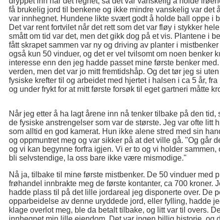
dryppet inn når det regnet, så det var vanskelig å holde frøen
få brukelig jord til benkene og ikke mindre vanskelig var det 
var innhegnet. Hundene likte svært godt å holde ball oppe i 
Det var rent fortvilet når det rett som det var fløy i stykker 
smått om tid var det, men det gikk dog på et vis. Plantene i
fått skrapet sammen var ny og driving av planter i mistbenker 
også kun 50 vinduer, og det er vel tvilsomt om noen benker
interesse enn den jeg hadde passet mine første benker med. De
verden, men det var jo mitt fremtidshåp. Og det tør jeg si uten
fysiske krefter til og arbeidet med hjertet i halsen i ca 5 år, f
og under frykt for at mitt første forsøk til eget gartneri måtte
Når jeg etter å ha lagt årene inn nå tenker tilbake på den tid,
de fysiske anstrengelser som var de største. Jeg var ofte litt h
som alltid en god kamerat. Hun ikke alene stred med sin hande
og oppmuntret meg og var sikker på at det ville gå. "Og går de
og vi kan begynne forfra igjen. Vi er to og vi holder sammen, og
bli selvstendige, la oss bare ikke være mismodige."
Nå ja, tilbake til mine første mistbenker. De 50 vinduer med pl
frøhandel innbrakte meg de første kontanter, ca 700 kroner. J
hadde plass til på det lille jordareal jeg disponerte over. De 
opparbeidelse av denne uryddede jord, eller fylling, hadde jeg
klage overlot meg, ble da betalt tilbake, og litt var til overs. D
innhegnet min lille eiendom. Det var ingen billig historie, og 