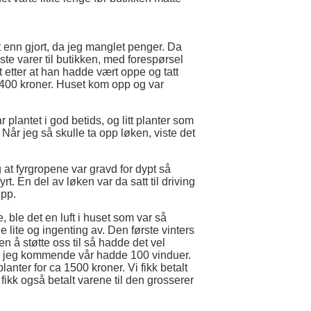
kt enn gjort, da jeg manglet penger. Da
ste varer til butikken, med forespørsel
t etter at han hadde vært oppe og tatt
 400 kroner. Huset kom opp og var
 plantet i god betids, og litt planter som
år jeg så skulle ta opp løken, viste det
g at fyrgropene var gravd for dypt så
. En del av løken var da satt til driving
opp.
e, ble det en luft i huset som var så
lite og ingenting av. Den første vinters
kken å støtte oss til så hadde det vel
, så jeg kommende vår hadde 100 vinduer.
nter for ca 1500 kroner. Vi fikk betalt
fikk også betalt varene til den grosserer