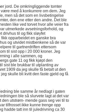
 mer jord. De omkringliggende tomter
til å være med å konkurrere om dem. Jeg
de, men så det som en livsbetingelse
omter, den ene etter den andre. Det ble
esten like ved torvet hvor alle veier fra
 var utmerkede avsetningsforhold, og
 drivhus til og fikk sløyfet
fikk opparbeidet en ganske bra
ivhus og utvidet mistbenkene så de var
lpere til gartnerdriften ettersom
m til sist opp i 20 000 kroner. Jeg
arming i alle sammen, og
ergs gate 11 og fikk kjøpt den
 sist ble brukbar til utplanting av
året 1909 da jeg skulle få betalt ut den
eg skulle bli kvitt den faste gjeld og få
ledning ble samme år nedlagt i gaten
edningen ble så slurvete lagt at det var
et den utstrøm- mende gass seg vei til to
ar tilfrosset ikke kunne trenge opp
 hadde tatt inn til juledrivning ca 30