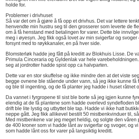
holde for.
Problemer i drivhuset
Så var det om å gjøre å få opp et drivhus. Det var lettere ten
henvendte min hustru seg til den grosserer som leverte de fle
om å få henstand med betalingen for varer. Dette ble innvilge
meg i øyesyn. Jeg fikk også lovet av min svigerfar og svoger
forsynt med to røykkanaler, en på hver side.
Blomsterløk hadde jeg fått på kreditt av Blokhuis Lisse. De var
Primula Cinceraria og Gyldenlak var hele varebeholdningen. N
seg at jordrotter hadde spist opp ca halvparten.
Dette var en stor skuffelse og ikke mindre den at det viste se
begge ovnene ble stående under vann, så jeg ikke kunne få fyrt
og ble til ingenting, og de få planter jeg hadde i huset råtnet 
Da vannet i fyrgropene til sist ble borte så jeg igjen kunne fyr
elendig at de få plantene som hadde overlevd syndefloden ble 
drift ble lite lystig og utbyttet ble tap. Hadde vi ikke hatt buti
neppe gått. Jeg fikk allikevel bestilt 50 mistbenkvinduer til
Med mistbenkene var jeg meget heldig, og solgte den våren pla
de 400 kroner som vi hadde lånt av svigerfar og svoger, og vi 
som hadde lånt oss for varer på langsiktig kreditt.