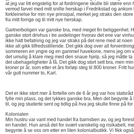
at jeg var litt engstelig for at fordringene skulle bli større e
vemod farvel med mitt snille herskap i Fredrikstad og ankom ti
forkleinelse for min nye prinsipal, merket jeg straks den store 
fra mitt forrige og til mitt nye herskap.
Gartnerboligen var ganske bra, med meget fin beliggenhet. Ha
ganske stort drivhus i tre avdelinger hvorav det ene var vinh
ikke hatt befatning og jeg var straks på det rene med at noen
ikke alt gikk tilfredsstillende. Det gikk dog over all forventni
sommeren en yngre og en gammel havekone, mens jeg om vi
det umulig å klare meg med den snaue hjelp, så jeg måtte ta 
det ubehageligheter å få. Det gikk dog stort sett bra, men min 
kroner pr år, som etter et års forløp steg til 800 kroner. Fritt 
vår gutt nummer to, Karl.
Det er ikke stort mer å fortelle om de 6 år jeg var hos statsr
fylle min plass, og det lykkes ganske bra. Men det begynte å b
til, og jeg studerte sent og tidlig på hva jeg skulle finne på fo
Kolonialen
Min hustru var vant med handel fra barnsben av, og jeg fore
en handel. Hun anså det for svært vanskelig og risikabelt, men
begynte å se oss om etter en liten kolonialbutikk. Vi fikk og