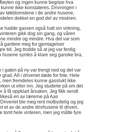
 fløyten og ingen kunne begripe hva
 kunne ikke konstateres. Drivningen i
el av løkblomstene i de andre husene,
andelen dekket en god del av miséren.
se hadde gassen også hatt sin virkning,
n vinteren gikk dog sin gang, og våren
ne mindre og mindre. Hva det var som
 å gardere meg for gjentagelser
gre tid. Jeg trodde så at jeg var ferdig
to husene syntes å klare seg ganske bra,
e i gaten på ny var trengt ned og det var
grad. Alt i driveriet døde for fote. Hele
lig, men fremdeles kunne gasslukt ikke
rken ut eller inn. Jeg studerte på om det
for å få oppklart årsaken. Jeg fikk sendt
 likeså en av lærerne på Aas
riveriet ble meg rent motbydelig og jeg
et et av de andre drivhusene til driveri,
e tomt hele vinteren, men jeg måtte fyre