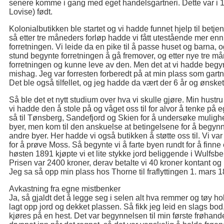
senere komme i gang med eget handelsgartneri. Dette var i 188
Lovise) født.
Kolonialbutikken ble startet og vi hadde funnet hjelp til betje
så etter tre måneders forløp hadde vi fått utestående mer enn 
forretningen. Vi leide da en pike til å passe huset og barna, 
stund begynte forretningen å gå fremover, og etter nye tre m
forretningen og kunne leve av den. Men det at vi hadde begy
mishag. Jeg var forresten forberedt på at min plass som gartn
Det ble også tilfellet, og jeg hadde da vært der 6 år og ønsket
Så ble det et nytt studium over hva vi skulle gjøre. Min hustru
vi hadde den å stole på og våget oss til for alvor å tenke på eg
så til Tønsberg, Sandefjord og Skien for å undersøke muligh
byer, men kom til den anskuelse at betingelsene for å begynn
andre byer. Her hadde vi også butikken å støtte oss til. Vi var
for å prøve Moss. Så begynte vi å farte byen rundt for å finne e
høsten 1891 kjøpte vi et lite stykke jord beliggende i Wulfsberg
Prisen var 2400 kroner, derav betalte vi 40 kroner kontant og 
Jeg sa så opp min plass hos Thorne til fraflyttingen 1. mars 
Avkastning fra egne mistbenker
Ja, så gjaldt det å legge seg i selen alt hva remmer og tøy ho
lagt opp jord og dekket plassen. Så fikk jeg leid en slags bo
kjøres på en hest. Det var begynnelsen til min første frøhandel