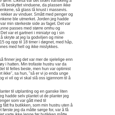
e tørre. Likeså var det svært vanskelig å
å få beskyttet vinduene, da plassen ikke
benkene, så glass lå knust i massevis.
hele rekker av vinduer. Smått med penger og
 benkene ble utmerket. Jorden jeg hadde
var min sterkeste side av faget. Det var
 kunne passes med større omhu og
t var et gartneri i miniatyr og i sin
 å skryte at jeg la godviljen og mine
ra 15 og opp til 18 timer i døgnet, med håp,
 krones med hell og ikke mislykkes.
 så finner jeg det var mer de sjelelige enn
øy i hatten. Min trofaste hustru var da
l til felles beste, men hun var optimist
t ikke", sa hun, "så er vi jo enda unge
 vi vil og vi skal slå oss igjennom til å
anter til utplanting og en ganske liten
eg hadde selv plantet ut de planter jeg
penger som var gått med til
 fått fra butikken, som min hustru uten å
et første jeg da måtte sørge for, var å få
det varte ikke lenge før butikken måtte