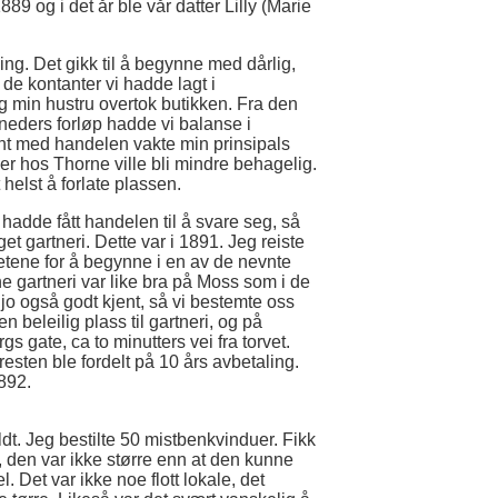
9 og i det år ble vår datter Lilly (Marie
ning. Det gikk til å begynne med dårlig,
de kontanter vi hadde lagt i
og min hustru overtok butikken. Fra den
åneders forløp hadde vi balanse i
nt med handelen vakte min prinsipals
er hos Thorne ville bli mindre behagelig.
 helst å forlate plassen.
 hadde fått handelen til å svare seg, så
et gartneri. Dette var i 1891. Jeg reiste
etene for å begynne i en av de nevnte
e gartneri var like bra på Moss som i de
 jo også godt kjent, så vi bestemte oss
n beleilig plass til gartneri, og på
s gate, ca to minutters vei fra torvet.
resten ble fordelt på 10 års avbetaling.
1892.
ldt. Jeg bestilte 50 mistbenkvinduer. Fikk
d, den var ikke større enn at den kunne
. Det var ikke noe flott lokale, det