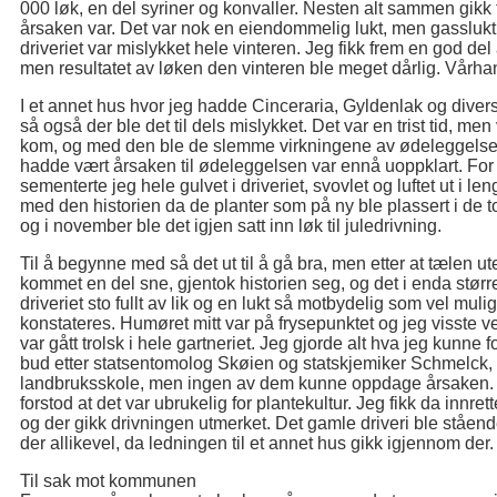
000 løk, en del syriner og konvaller. Nesten alt sammen gikk
årsaken var. Det var nok en eiendommelig lukt, men gasslukt
driveriet var mislykket hele vinteren. Jeg fikk frem en god d
men resultatet av løken den vinteren ble meget dårlig. Vårh
I et annet hus hvor jeg hadde Cinceraria, Gyldenlak og diver
så også der ble det til dels mislykket. Det var en trist tid, me
kom, og med den ble de slemme virkningene av ødeleggelse
hadde vært årsaken til ødeleggelsen var ennå uoppklart. For
sementerte jeg hele gulvet i driveriet, svovlet og luftet ut i len
med den historien da de planter som på ny ble plassert i de 
og i november ble det igjen satt inn løk til juledrivning.
Til å begynne med så det ut til å gå bra, men etter at tælen ut
kommet en del sne, gjentok historien seg, og det i enda større 
driveriet sto fullt av lik og en lukt så motbydelig som vel mu
konstateres. Humøret mitt var på frysepunktet og jeg visste ve
var gått trolsk i hele gartneriet. Jeg gjorde alt hva jeg kunne 
bud etter statsentomolog Skøien og statskjemiker Schmelck,
landbruksskole, men ingen av dem kunne oppdage årsaken. D
forstod at det var ubrukelig for plantekultur. Jeg fikk da innrett
og der gikk drivningen utmerket. Det gamle driveri ble ståend
der allikevel, da ledningen til et annet hus gikk igjennom der.
Til sak mot kommunen