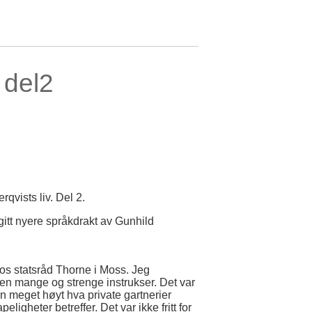
 del2
qvists liv. Del 2.
itt nyere språkdrakt av Gunhild
hos statsråd Thorne i Moss. Jeg
sen mange og strenge instrukser. Det var
en meget høyt hva private gartnerier
ligheter betreffer. Det var ikke fritt for