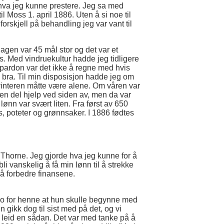
nn hva jeg kunne prestere. Jeg sa med
l Moss 1. april 1886. Uten å si noe til
forskjell på behandling jeg var vant til
gen var 45 mål stor og det var et
us. Med vindruekultur hadde jeg tidligere
 pardon var det ikke å regne med hvis
ng bra. Til min disposisjon hadde jeg om
nteren måtte være alene. Om våren var
en del hjelp ved siden av, men da var
lønn var svært liten. Fra først av 650
hus, poteter og grønnsaker. I 1886 fødtes
åd Thorne. Jeg gjorde hva jeg kunne for å
li vanskelig å få min lønn til å strekke
r å forbedre finansene.
slo for henne at hun skulle begynne med
 gikk dog til sist med på det, og vi
så leid en sådan. Det var med tanke på å