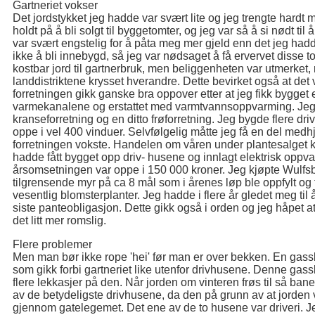
Gartneriet vokser
Det jordstykket jeg hadde var svært lite og jeg trengte hardt
holdt på å bli solgt til byggetomter, og jeg var så å si nødt 
var svært engstelig for å påta meg mer gjeld enn det jeg had
ikke å bli innebygd, så jeg var nødsaget å få ervervet disse t
kostbar jord til gartnerbruk, men beliggenheten var utmerket, n
landdistriktene krysset hverandre. Dette bevirket også at det
forretningen gikk ganske bra oppover etter at jeg fikk bygget et
varmekanalene og erstattet med varmtvannsoppvarming. Jeg 
kranseforretning og en ditto frøforretning. Jeg bygde flere dr
oppe i vel 400 vinduer. Selvfølgelig måtte jeg få en del medhje
forretningen vokste. Handelen om våren under plantesalget ko
hadde fått bygget opp driv- husene og innlagt elektrisk oppv
årsomsetningen var oppe i 150 000 kroner. Jeg kjøpte Wulfsb
tilgrensende myr på ca 8 mål som i årenes løp ble oppfylt og til
vesentlig blomsterplanter. Jeg hadde i flere år gledet meg til 
siste panteobligasjon. Dette gikk også i orden og jeg håpet at j
det litt mer romslig.
Flere problemer
Men man bør ikke rope 'hei' før man er over bekken. En gass
som gikk forbi gartneriet like utenfor drivhusene. Denne gassl
flere lekkasjer på den. Når jorden om vinteren frøs til så ban
av de betydeligste drivhusene, da den på grunn av at jorden v
gjennom gatelegemet. Det ene av de to husene var driveri. Jeg