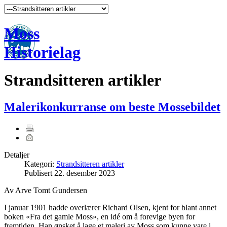
Moss
Historielag
Strandsitteren artikler
Malerikonkurranse om beste Mossebildet
Detaljer
Kategori:
Strandsitteren artikler
Publisert
22. desember 2023
Av Arve Tomt Gundersen
I januar 1901 hadde overlærer Richard Olsen, kjent for blant annet
boken «Fra det gamle Moss», en idé om å forevige byen for
fremtiden. Han ønsket å lage et maleri av Moss som kunne vare i