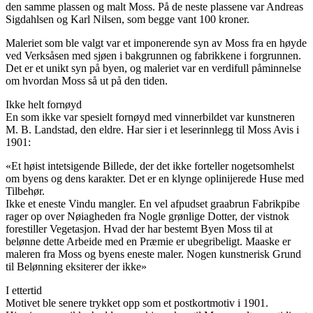
den samme plassen og malt Moss. På de neste plassene var Andreas
Sigdahlsen og Karl Nilsen, som begge vant 100 kroner.
Maleriet som ble valgt var et imponerende syn av Moss fra en høyde
ved Verksåsen med sjøen i bakgrunnen og fabrikkene i forgrunnen.
Det er et unikt syn på byen, og maleriet var en verdifull påminnelse
om hvordan Moss så ut på den tiden.
Ikke helt fornøyd
En som ikke var spesielt fornøyd med vinnerbildet var kunstneren
M. B. Landstad, den eldre. Har sier i et leserinnlegg til Moss Avis i
1901:
«Et høist intetsigende Billede, der det ikke forteller nogetsomhelst
om byens og dens karakter. Det er en klynge oplinijerede Huse med
Tilbehør.
Ikke et eneste Vindu mangler. En vel afpudset graabrun Fabrikpibe
rager op over Nøiagheden fra Nogle grønlige Dotter, der vistnok
forestiller Vegetasjon. Hvad der har bestemt Byen Moss til at
belønne dette Arbeide med en Præmie er ubegribeligt. Maaske er
maleren fra Moss og byens eneste maler. Nogen kunstnerisk Grund
til Belønning eksiterer der ikke»
I ettertid
Motivet ble senere trykket opp som et postkortmotiv i 1901.