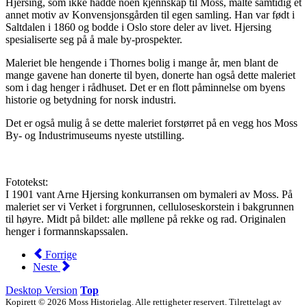
Hjersing, som ikke hadde noen kjennskap til Moss, malte samtidig et
annet motiv av Konvensjonsgården til egen samling. Han var født i
Saltdalen i 1860 og bodde i Oslo store deler av livet. Hjersing
spesialiserte seg på å male by-prospekter.
Maleriet ble hengende i Thornes bolig i mange år, men blant de
mange gavene han donerte til byen, donerte han også dette maleriet
som i dag henger i rådhuset. Det er en flott påminnelse om byens
historie og betydning for norsk industri.
Det er også mulig å se dette maleriet forstørret på en vegg hos Moss
By- og Industrimuseums nyeste utstilling.
Fototekst:
I 1901 vant Arne Hjersing konkurransen om bymaleri av Moss. På
maleriet ser vi Verket i forgrunnen, celluloseskorstein i bakgrunnen
til høyre. Midt på bildet: alle møllene på rekke og rad. Originalen
henger i formannskapssalen.
Forrige
Neste
Desktop Version
Top
Kopirett © 2026 Moss Historielag. Alle rettigheter reservert. Tilrettelagt av