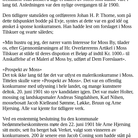
lang tid. Anledningen var den nylige overgangen til år 1900.
Den tidligere statsråden og ordføreren Johan H. P. Thorne, som på
dette tidspunktet bodde på Evje, syntes at dette var en god idé og
ønsket å sponse konkurransen. Han hadde lest om forslaget i Moss
Tilskuer og svarte således;
«Min hustru og jeg, der nærer varm Interesse for Moss By, tilader
os, efter Gjænnomlæsningen af Hr. Overlærerens Artikel i Moss
Tilskuer at stilde til deres dispotion et Beløp af indtil Kr. 1000.- til
Anskaffelse af et Maleri af Moss by, udført af Dem Foreslaaet».
«Prospekt av Moss»
Det tok ikke lang tid før det var utlyst en malerikonkurranse i Moss.
Tittelen skulle være «Prospekt av Moss». Det var en offentlig
konkurranse med utlysning i hele landet, og mange kunstnere
deltok. 20. juni 1901 sto syv kandidater igjen. Det var maler Holter,
mossing og landskapsmaler Andreas Singdahlsen, Karl Nilsen,
mossebosatt Jacob Kielleand Sømme, Løkke, Bruun og Arne
Hjersing. Alle var kjente for tidligere verk.
Ved en enstemmig beslutning fra den kommunale
bedømmelseskomiteens møte den 22. juni 1901 ble Arne Hjersing
sitt motiv, sett fra berget bak Verket, valgt som vinneren av
konkurransen. 200 år senere enn Jacob Coning som hadde stått på