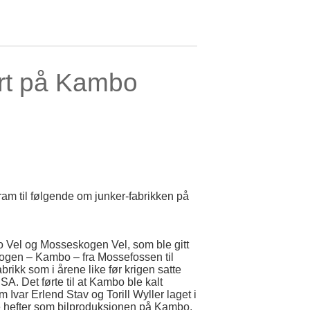
ert på Kambo
am til følgende om junker-fabrikken på
 Vel og Mosseskogen Vel, som ble gitt
skogen – Kambo – fra Mossefossen til
rikk som i årene like før krigen satte
. Det førte til at Kambo ble kalt
 Ivar Erlend Stav og Torill Wyller laget i
ere hefter som bilproduksjonen på Kambo,