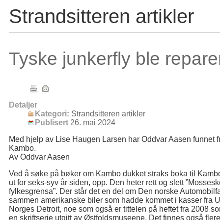
Strandsitteren artikler
Tyske junkerfly ble repar
Detaljer
Kategori:
Strandsitteren artikler
Publisert
26. mai 2024
Med hjelp av Lise Haugen Larsen har Oddvar Aasen funnet fr
Kambo.
Av Oddvar Aasen
Ved å søke på bøker om Kambo dukket straks boka til Kambo
ut for seks-syv år siden, opp. Den heter rett og slett ”Mosse
fylkesgrensa”. Der står det en del om Den norske Automobilfab
sammen amerikanske biler som hadde kommet i kasser fra USA
Norges Detroit, noe som også er tittelen på heftet fra 2008 som
en skriftserie utgitt av Østfoldsmuseene. Det finnes også fl