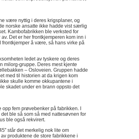
 være nyttig i deres krigsplaner, og
 de norske ansatte ikke hadde vist særlig
ket. Kambofabrikken ble verksted for
r av. Det er her frontkjemperen kom inn i
l frontkjemper å være, så hans virke på
irksomheten ledet av tyskere og deres
en milorg-gruppe. Deres mest kjente
 Møllebakken – Osloveien. Gruppen hadde
det med til historien at da krigen kom
e ikke skulle komme okkupantene i
ble skadet under en brann oppsto det
rne opp fem prøvebenker på fabrikken. I
så det ble så som så med nattesøvnen for
s ble også rekvirert.
5” står det merkelig nok lite om
av produktene de store fabrikkene i