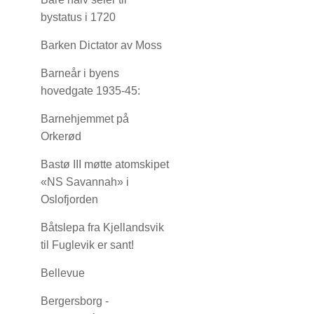
bystatus i 1720
Barken Dictator av Moss
Barneår i byens
hovedgate 1935-45:
Barnehjemmet på
Orkerød
Bastø III møtte atomskipet
«NS Savannah» i
Oslofjorden
Båtslepa fra Kjellandsvik
til Fuglevik er sant!
Bellevue
Bergersborg -