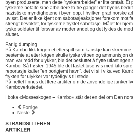
byen produserte, men dette ”tyskerarbeidet” er lite omtalt. Et 
tyskerne betalte sine arbeidere to-tre ganger det byens bedrift
nazistiske myndighetene i byen opp. I hvilken grad norske arb
uvisst. Det er ikke kjent om sabotasjeaksjoner forekom mot 
strengt bevoktet, for tyskerne fryktet sabotasje. Målet for hje
tyske soldater til forsvar av moderlandet og det lyktes de med fl
sluttet.
Farlig dumping
På Kambo fikk krigen et etterspill som kanskje kan skremme 
bestemte at etter krigen skulle tyske våpen og ammunisjon 
man var redd for ulykker, ble det besluttet å flytte utlastingen 
Kambo. Så høsten 1945 ble det lastet tusenvis med kilo spren
reportasje kaller ”en bortgjemt havn”, det vi si i vika ved Ka
frykten for ulykker var tydeligvis til stede.
På nettet finnes det flere artikler om de anvendelige junkerfly
Kamboverkstedet.
I boka «Mosseskogen – Kambo» står det en del om Den nors
Forrige
Neste
STRANDSITTEREN
ARTIKLER