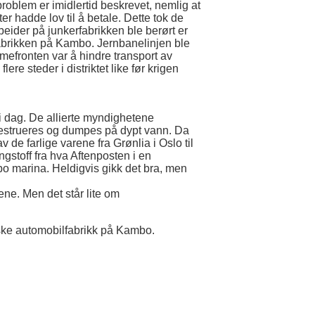
problem er imidlertid beskrevet, nemlig at
er hadde lov til å betale. Dette tok de
eider på junkerfabrikken ble berørt er
fabrikken på Kambo. Jernbanelinjen ble
mmefronten var å hindre transport av
ere steder i distriktet like før krigen
i dag. De allierte myndighetene
destrueres og dumpes på dypt vann. Da
av de farlige varene fra Grønlia i Oslo til
gstoff fra hva Aftenposten i en
mbo marina. Heldigvis gikk det bra, men
ene. Men det står lite om
ke automobilfabrikk på Kambo.