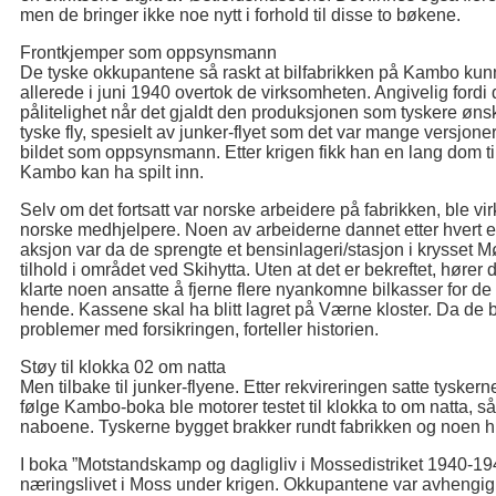
men de bringer ikke noe nytt i forhold til disse to bøkene.
Frontkjemper som oppsynsmann
De tyske okkupantene så raskt at bilfabrikken på Kambo kunne
allerede i juni 1940 overtok de virksomheten. Angivelig fordi
pålitelighet når det gjaldt den produksjonen som tyskere øns
tyske fly, spesielt av junker-flyet som det var mange versjone
bildet som oppsynsmann. Etter krigen fikk han en lang dom ti
Kambo kan ha spilt inn.
Selv om det fortsatt var norske arbeidere på fabrikken, ble v
norske medhjelpere. Noen av arbeiderne dannet etter hvert 
aksjon var da de sprengte et bensinlageri/stasjon i krysset
tilhold i området ved Skihytta. Uten at det er bekreftet, hører 
klarte noen ansatte å fjerne flere nyankomne bilkasser for d
hende. Kassene skal ha blitt lagret på Værne kloster. Da de 
problemer med forsikringen, forteller historien.
Støy til klokka 02 om natta
Men tilbake til junker-flyene. Etter rekvireringen satte tyske
følge Kambo-boka ble motorer testet til klokka to om natta, 
naboene. Tyskerne bygget brakker rundt fabrikken og noen hu
I boka ”Motstandskamp og dagligliv i Mossedistriket 1940-194
næringslivet i Moss under krigen. Okkupantene var avhengig 