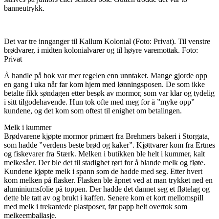
banneutrykk.
Det var tre innganger til Kallum Kolonial (Foto: Privat). Til venstre
brødvarer, i midten kolonialvarer og til høyre varemottak. Foto:
Privat
Å handle på bok var mer regelen enn unntaket. Mange gjorde opp
en gang i uka når far kom hjem med lønningsposen. De som ikke
betalte fikk søndagen etter besøk av mormor, som var klar og tydelig
i sitt tilgodehavende. Hun tok ofte med meg for å ”myke opp”
kundene, og det kom som oftest til enighet om betalingen.
Melk i kummer
Brødvarene kjøpte mormor primært fra Brehmers bakeri i Storgata,
som hadde ”verdens beste brød og kaker”. Kjøttvarer kom fra Ertnes
og fiskevarer fra Stærk. Melken i butikken ble helt i kummer, kalt
melkesåer. Der ble det til stadighet rørt for å blande melk og fløte.
Kundene kjøpte melk i spann som de hadde med seg. Etter hvert
kom melken på flasker. Flasken ble åpnet ved at man trykket ned en
aluminiumsfolie på toppen. Der hadde det dannet seg et fløtelag og
dette ble tatt av og brukt i kaffen. Senere kom et kort mellomspill
med melk i trekantede plastposer, før papp helt overtok som
melkeemballasje.