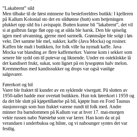
”Lakabrent” sild
Men tilbake til de først minnene fra besteforeldres butikk: I kjelleren
på Kallum Kolonial sto det en sildtønne (butt) som betjeningen
plukket opp sild fra i avispapir. Butten kunne bli ”lakabrent”, det vil
si at gulbrun farge fløt opp og at silda ble harsk. Den ble spiselig
igjen med utvanning, gjerne med surmelk. Grønnsåpe ble solgt i løs
vekt. Det samme ble mel, sukker, kaffe (Java Mocka) og rosiner.
Kaffen ble malt i butikken, for folk ville ha nymalt kaffe. Java
Mocka var blanding av flere kaffemerker. Varene kom i sekker som
senere ble sydd om til putevar og liknende. Under en osteklokke lå
det kandisert frukt, sukat, som lignet på en lysegrønn halv melon.
Kremmerhus med kandissukker og drops var også vanlige
salgsvarer.
Førerkort og bil
Varer ble fraktet til kunder av en syklende visergutt. På slutten av
1950-tallet hadde mor overtatt butikken. Hun tok førerkort i 1959 og
da det ble slutt på kjøpetillatelse på bil, kjøpte hun en Ford Taunus
stasjonsvogn som hun fraktet varene rundt til folk med. Andre
minner fra barndommen på Kallum var at hver 17. mai-morgen
vekte russen nabo Nørstebø som var lærer. Han kom da ut på
verandaen i underbuksa og hilste, og vi nabounger syntes det var
festlig.