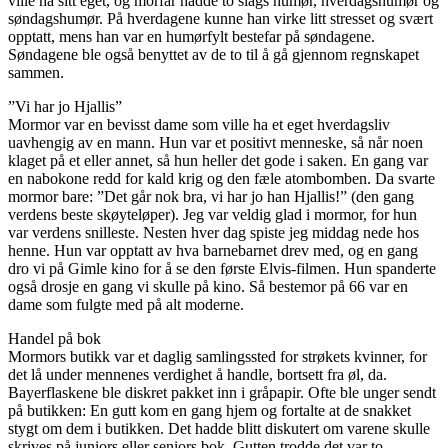
ville ha sitt eget, og morfar hadde to slags humør, hverdagshumør og
søndagshumør. På hverdagene kunne han virke litt stresset og svært
opptatt, mens han var en humørfylt bestefar på søndagene.
Søndagene ble også benyttet av de to til å gå gjennom regnskapet
sammen.
”Vi har jo Hjallis”
Mormor var en bevisst dame som ville ha et eget hverdagsliv
uavhengig av en mann. Hun var et positivt menneske, så når noen
klaget på et eller annet, så hun heller det gode i saken. En gang var
en nabokone redd for kald krig og den fæle atombomben. Da svarte
mormor bare: ”Det går nok bra, vi har jo han Hjallis!” (den gang
verdens beste skøyteløper). Jeg var veldig glad i mormor, for hun
var verdens snilleste. Nesten hver dag spiste jeg middag nede hos
henne. Hun var opptatt av hva barnebarnet drev med, og en gang
dro vi på Gimle kino for å se den første Elvis-filmen. Hun spanderte
også drosje en gang vi skulle på kino. Så bestemor på 66 var en
dame som fulgte med på alt moderne.
Handel på bok
Mormors butikk var et daglig samlingssted for strøkets kvinner, for
det lå under mennenes verdighet å handle, bortsett fra øl, da.
Bayerflaskene ble diskret pakket inn i gråpapir. Ofte ble unger sendt
på butikken: En gutt kom en gang hjem og fortalte at de snakket
stygt om dem i butikken. Det hadde blitt diskutert om varene skulle
skrives på juniors eller seniors bok. Gutten trodde det var to