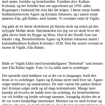
med søster, foreldre og besteforeldre. Familien drev Kallum
Kolonial, og her forteller hun om oppveksten på 1950- tallet.
Bygningen i funkisstil ble reist like før krigen. I første etasje bodde
butikkinnehaverne Agnes og Kristian Johansen, og i annen etasje
datteren Ella, gift Bakke, med familie. Vi overlater ordet til Vigdis:
Jeg gikk de tre første skoleårene på Høyda skole og resten på den
nybygde Melløs skole. Høydaskolen tror jeg var en skole hvor det
gikk elever både fra Rygge og Moss. Den lå der Nordli Auto har
lokaler i dag. Besteforeldrene Agnes og Kristian Johansen startet i
kolonialbutikken Kallum Kolonial i 1938. Den ble senere overtatt av
moren til Vigdis, Ella Bakke.
Bilde av Vigdis Eldor med keramikkfiguren ”Belsebub” som hennes
mor Ella Bakke lagde. Foto: O.Aa utikk med to avdelinger
Det spesielle med butikken var at det var to innganger, fordi den
besto av to avdelinger. Agnes og Kristian styrte med hver sin. Agnes
solgte brødvarer og sanitærutstyr. De siste varene ble pakket diskret
inn! Kristian solgte melk og all slags kolonialvarer. Mange lurer
kanskje på hvorfor de hadde hver sin avdeling, for besteforeldrene
var vel forlikte og bodde selvsagt sammen. Antagelig skyltes det at
de var svært forskjellige mennesker. Mormor var en sterk kvinne og