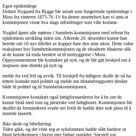
Egen epidemilege
Doktor Nygaard fra Rygge ble ansatt som fungerende epidemilege i
Moss fra vinteren 1875-76. Ut fra denne ansettelsen kan vi anta at
kommisjonen visste hva slags utfordringer som ville komme.
Nygård åpnet alle møtene i Sunnhets-kommisjonen med referat fra
epidemiens utvikling siden sist. Allerede 20. desember kunne han
berette om 10 nye tilfeller av kopper bare den siste uken. Dette vakte
reaksjoner hos Sunnhetskommisjonen og de eksalterte tiltakene slik
at de kunne nå enda bredere ut til innbyggerne i Moss.
Oppsynsmennene ble kontaktet på nytt, og de ble gitt beskjed om å
inspisere sine distrikt på nytt og
melde fra ved feil og avvik. Til forskjell fra tidligere skulle de nå ha
tettere kontakt med politiet og melde inn tilstandsrapporter direkte
både til politiet og til Sunnhetskommisjonen.
Kommisjonen kontaktet også fattigforstanderen for å be om de
kunne bistå med rom og pleierske ved fattighuset. Kommisjonen ble
skuffet da forstanderen svarte nei fordi de hadde ikke nok plass til å
innrede lasarett.
Ikke skole og bibellæring
Tiden gikk, og det viste seg at sykdommen hadde slått hardere ut
blant befolkningen i byens mer fattige områder. Spesielt var