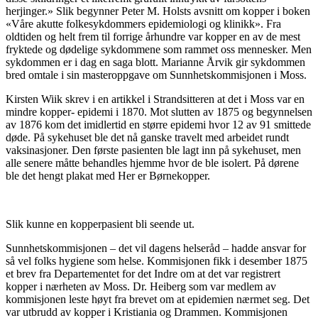
herjinger.» Slik begynner Peter M. Holsts avsnitt om kopper i boken
«Våre akutte folkesykdommers epidemiologi og klinikk». Fra
oldtiden og helt frem til forrige århundre var kopper en av de mest
fryktede og dødelige sykdommene som rammet oss mennesker. Men
sykdommen er i dag en saga blott. Marianne Årvik gir sykdommen
bred omtale i sin masteroppgave om Sunnhetskommisjonen i Moss.
Kirsten Wiik skrev i en artikkel i Strandsitteren at det i Moss var en
mindre kopper- epidemi i 1870. Mot slutten av 1875 og begynnelsen
av 1876 kom det imidlertid en større epidemi hvor 12 av 91 smittede
døde. På sykehuset ble det nå ganske travelt med arbeidet rundt
vaksinasjoner. Den første pasienten ble lagt inn på sykehuset, men
alle senere måtte behandles hjemme hvor de ble isolert. På dørene
ble det hengt plakat med Her er Børnekopper.
Slik kunne en kopperpasient bli seende ut.
Sunnhetskommisjonen – det vil dagens helseråd – hadde ansvar for
så vel folks hygiene som helse. Kommisjonen fikk i desember 1875
et brev fra Departementet for det Indre om at det var registrert
kopper i nærheten av Moss. Dr. Heiberg som var medlem av
kommisjonen leste høyt fra brevet om at epidemien nærmet seg. Det
var utbrudd av kopper i Kristiania og Drammen. Kommisjonen