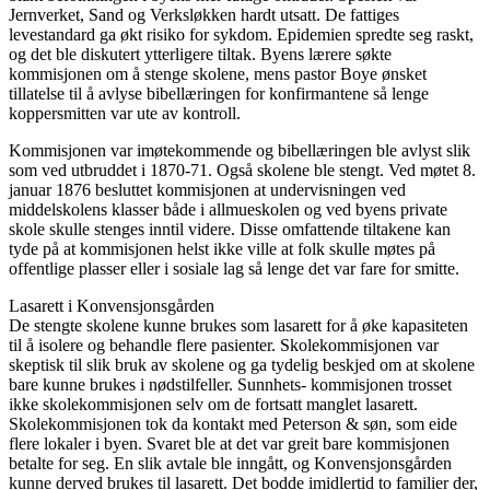
Jernverket, Sand og Verksløkken hardt utsatt. De fattiges
levestandard ga økt risiko for sykdom. Epidemien spredte seg raskt,
og det ble diskutert ytterligere tiltak. Byens lærere søkte
kommisjonen om å stenge skolene, mens pastor Boye ønsket
tillatelse til å avlyse bibellæringen for konfirmantene så lenge
koppersmitten var ute av kontroll.
Kommisjonen var imøtekommende og bibellæringen ble avlyst slik
som ved utbruddet i 1870-71. Også skolene ble stengt. Ved møtet 8.
januar 1876 besluttet kommisjonen at undervisningen ved
middelskolens klasser både i allmueskolen og ved byens private
skole skulle stenges inntil videre. Disse omfattende tiltakene kan
tyde på at kommisjonen helst ikke ville at folk skulle møtes på
offentlige plasser eller i sosiale lag så lenge det var fare for smitte.
Lasarett i Konvensjonsgården
De stengte skolene kunne brukes som lasarett for å øke kapasiteten
til å isolere og behandle flere pasienter. Skolekommisjonen var
skeptisk til slik bruk av skolene og ga tydelig beskjed om at skolene
bare kunne brukes i nødstilfeller. Sunnhets- kommisjonen trosset
ikke skolekommisjonen selv om de fortsatt manglet lasarett.
Skolekommisjonen tok da kontakt med Peterson & søn, som eide
flere lokaler i byen. Svaret ble at det var greit bare kommisjonen
betalte for seg. En slik avtale ble inngått, og Konvensjonsgården
kunne derved brukes til lasarett. Det bodde imidlertid to familier der,