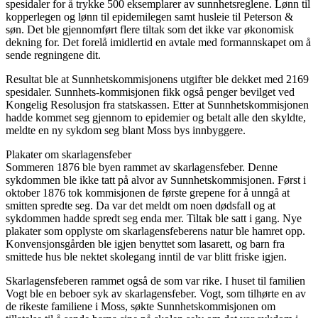
spesidaler for å trykke 500 eksemplarer av sunnhetsreglene. Lønn til
kopperlegen og lønn til epidemilegen samt husleie til Peterson &
søn. Det ble gjennomført flere tiltak som det ikke var økonomisk
dekning for. Det forelå imidlertid en avtale med formannskapet om å
sende regningene dit.
Resultat ble at Sunnhetskommisjonens utgifter ble dekket med 2169
spesidaler. Sunnhets-kommisjonen fikk også penger bevilget ved
Kongelig Resolusjon fra statskassen. Etter at Sunnhetskommisjonen
hadde kommet seg gjennom to epidemier og betalt alle den skyldte,
meldte en ny sykdom seg blant Moss bys innbyggere.
Plakater om skarlagensfeber
Sommeren 1876 ble byen rammet av skarlagensfeber. Denne
sykdommen ble ikke tatt på alvor av Sunnhetskommisjonen. Først i
oktober 1876 tok kommisjonen de første grepene for å unngå at
smitten spredte seg. Da var det meldt om noen dødsfall og at
sykdommen hadde spredt seg enda mer. Tiltak ble satt i gang. Nye
plakater som opplyste om skarlagensfeberens natur ble hamret opp.
Konvensjonsgården ble igjen benyttet som lasarett, og barn fra
smittede hus ble nektet skolegang inntil de var blitt friske igjen.
Skarlagensfeberen rammet også de som var rike. I huset til familien
Vogt ble en beboer syk av skarlagensfeber. Vogt, som tilhørte en av
de rikeste familiene i Moss, søkte Sunnhetskommisjonen om