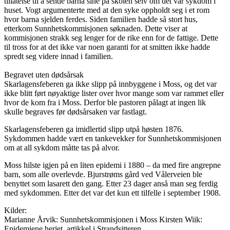
tillatelse til å sende barna sine på skolen selv om det var sykdom i
huset. Vogt argumenterte med at den syke oppholdt seg i et rom
hvor barna sjelden ferdes. Siden familien hadde så stort hus,
etterkom Sunnhetskommisjonen søknaden. Dette viser at
kommisjonen strakk seg lenger for de rike enn for de fattige. Dette
til tross for at det ikke var noen garanti for at smitten ikke hadde
spredt seg videre innad i familien.
Begravet uten dødsårsak
Skarlagensfeberen ga ikke slipp på innbyggene i Moss, og det var
ikke blitt ført nøyaktige lister over hvor mange som var rammet eller
hvor de kom fra i Moss. Derfor ble pastoren pålagt at ingen lik
skulle begraves før dødsårsaken var fastlagt.
Skarlagensfeberen ga imidlertid slipp utpå høsten 1876.
Sykdommen hadde vært en tankevekker for Sunnhetskommisjonen
om at all sykdom måtte tas på alvor.
Moss hilste igjen på en liten epidemi i 1880 – da med fire angrepne
barn, som alle overlevde. Bjurstrøms gård ved Vålerveien ble
benyttet som lasarett den gang. Etter 23 dager anså man seg ferdig
med sykdommen. Etter det var det kun ett tilfelle i september 1908.
Kilder:
Marianne Årvik: Sunnhetskommisjonen i Moss Kirsten Wiik:
Epidemiene herjet, artikkel i Strandsitteren