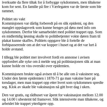
iverksatte da flere tiltak for å forbygge sykdommen, men tiltakene
kom for sent. En familie på fire i Værlegaten var de første som ble
rammet.
Politiet sto vakt
Kommisjonen var dårlig forberedt på en slik epidemi, og den
manglet oppslagsverk som kunne henges på døra med info om
sykdommen. Derfor ble samarbeidet med politiet trappet opp. Som
en midlertidig løsning skulle to politibetjenter vokte døren fram til
plakat kunne skaffes. Politiets oppgave ble å fortelle de
forbipasserende om at det var kopper i huset og at det var lurt å
holde avstand.
I tillegg ble politiet mer involvert fordi en annonse i avisen
oppfordret alle syke om å melde seg på politistasjonen slik at man
kunne holde en viss oversikt over epidemien.
Kommisjonen brukte også avisen til å be alle om å vaksinere seg.
Under den første epidemien i 1870-71 ga man vaksine bare på
torsdager, men man trappet opp etter hvert som sykdommen spredte
seg. Klok av skade ble vaksinasjon nå gitt hver dag i uken.
Den var gratis, og rådhuset var åpent for vaksinasjon mellom 12.00
og 14.00 i ubestemt tid framover. Slik intensiverte man tiltakene, og
arbeidet ble trappet ytterligere opp.