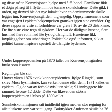
og disse måtte Kommisjonen hjelpe med å få bopel. Familiene fikk
et døgn på seg til å flytte inn i de tomme skolelokalene. Dette gikk i
orden, og derved ble det nye lokalet hvor epidemirammede skulle
legges inn, Konvensjonsgården, tilgjengelig. Oppsynsmennene som
var engasjert i epidemibekjempelsen gransket igjen sine områder. Og
deres rapporter viste at forholdene var greie i 16 av de 20 distriktene.
De fire siste viste tegn til sykdom. Her var de dårligste husene, flere
hus med flere rom med lite lys og dårlig luft. Huseierne fikk
lovpåleggelser om utbedringer. Politiet ble også informert, slik at
politiet kunne inspisere spesielt de dårligste bydelene.
Under kopperepedemien på 1870-tallet ble Konvensjonsgården
brukt som lasarett.
Regningen ble stor
Utover våren 1876 avtok kopperepidemien. Ifølge Ringdal, som
skrev Moss bys historie, kan verken denne eller den i 1871 kalles en
epidemi. Og de var av forholdsvis liten skala; 91 innbyggere ble
rammet, hvorav 12 døde. Dette var likevel den største
kopperepidemien i Moss på 1800-tallet.
Sunnhetskommisjonen satt imidlertid igjen med en stor regning for
alle tiltakene som var satt i gang. Boktrykker Andersen skulle ha 26