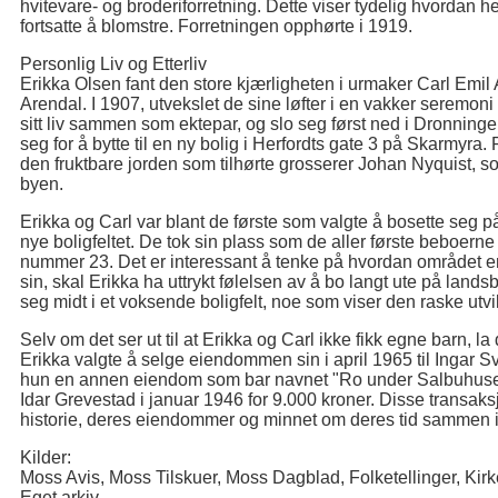
hvitevare- og broderiforretning. Dette viser tydelig hvordan 
fortsatte å blomstre. Forretningen opphørte i 1919.
Personlig Liv og Etterliv
Erikka Olsen fant den store kjærligheten i urmaker Carl Emil
Arendal. I 1907, utvekslet de sine løfter i en vakker seremoni 
sitt liv sammen som ektepar, og slo seg først ned i Dronning
seg for å bytte til en ny bolig i Herfordts gate 3 på Skarmyra
den fruktbare jorden som tilhørte grosserer Johan Nyquist, so
byen.
Erikka og Carl var blant de første som valgte å bosette seg p
nye boligfeltet. De tok sin plass som de aller første beboerne på
nummer 23. Det er interessant å tenke på hvordan området e
sin, skal Erikka ha uttrykt følelsen av å bo langt ute på land
seg midt i et voksende boligfelt, noe som viser den raske utv
Selv om det ser ut til at Erikka og Carl ikke fikk egne barn, la 
Erikka valgte å selge eiendommen sin i april 1965 til Ingar Sv
hun en annen eiendom som bar navnet "Ro under Salbuhuset
Idar Grevestad i januar 1946 for 9.000 kroner. Disse transak
historie, deres eiendommer og minnet om deres tid sammen 
Kilder:
Moss Avis, Moss Tilskuer, Moss Dagblad, Folketellinger, Kirk
Eget arkiv