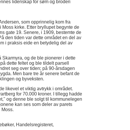
hennes lidenskap for søm og broderi
 Andersen, som opprinnelig kom fra
i Moss kirke. Etter bryllupet begynte de
ens gate 19. Senere, i 1909, bestemte de
. På den tiden var dette området en del av
m i praksis eide en betydelig del av
å Skarmyra, og de ble pionerer i dette
 dette feltet og ble tildelt parsell
ndret seg over tiden; på 90-årsdagen
sbygda. Men bare tre år senere befant de
iklingen og byveksten.
de likevel et viktig avtrykk i området.
artberg for 70.000 kroner. I tillegg hadde
," og denne ble solgt til kommunelegen
sjonene kan ses som deler av parets
i Moss.
ebøker, Handelsregisteret,