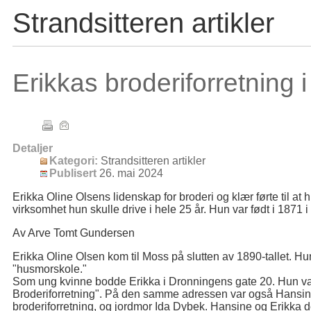
Strandsitteren artikler
Erikkas broderiforretning 
Detaljer
Kategori:
Strandsitteren artikler
Publisert
26. mai 2024
Erikka Oline Olsens lidenskap for broderi og klær førte til at 
virksomhet hun skulle drive i hele 25 år. Hun var født i 1871 i
Av Arve Tomt Gundersen
Erikka Oline Olsen kom til Moss på slutten av 1890-tallet. H
"husmorskole."
Som ung kvinne bodde Erikka i Dronningens gate 20. Hun va
Broderiforretning". På den samme adressen var også Hans
broderiforretning, og jordmor Ida Dybek. Hansine og Erikka d