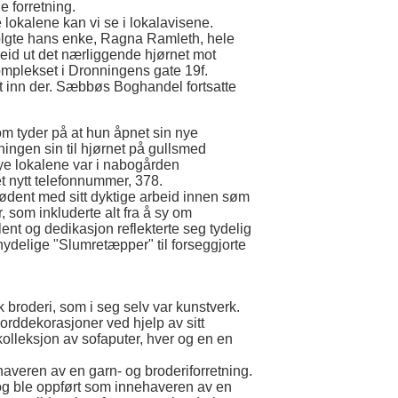
e forretning.
 lokalene kan vi se i lokalavisene.
solgte hans enke, Ragna Ramleth, hele
id ut det nærliggende hjørnet mot
komplekset i Dronningens gate 19f.
t inn der. Sæbbøs Boghandel fortsatte
som tyder på at hun åpnet sin nye
etningen sin til hjørnet på gullsmed
ye lokalene var i nabogården
t nytt telefonnummer, 378.
ortrødent med sitt dyktige arbeid innen søm
 som inkluderte alt fra å sy om
ent og dedikasjon reflekterte seg tydelig
 nydelige "Slumretæpper" til forseggjorte
broderi, som i seg selv var kunstverk.
orddekorasjoner ved hjelp av sitt
lleksjon av sofaputer, hver og en en
averen av en garn- og broderiforretning.
e og ble oppført som innehaveren av en