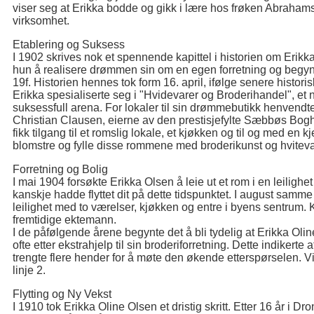
viser seg at Erikka bodde og gikk i lære hos frøken Abrahamss
virksomhet.
Etablering og Suksess
I 1902 skrives nok et spennende kapittel i historien om Eri
hun å realisere drømmen sin om en egen forretning og begyn
19f. Historien hennes tok form 16. april, ifølge senere histor
Erikka spesialiserte seg i "Hvidevarer og Broderihandel", et 
suksessfull arena. For lokaler til sin drømmebutikk henvend
Christian Clausen, eierne av den prestisjefylte Sæbbøs Bog
fikk tilgang til et romslig lokale, et kjøkken og til og med en k
blomstre og fylle disse rommene med broderikunst og hviteva
Forretning og Bolig
I mai 1904 forsøkte Erikka Olsen å leie ut et rom i en leiligh
kanskje hadde flyttet dit på dette tidspunktet. I august samme
leilighet med to værelser, kjøkken og entre i byens sentrum. 
fremtidige ektemann.
I de påfølgende årene begynte det å bli tydelig at Erikka Ol
ofte etter ekstrahjelp til sin broderiforretning. Dette indikert
trengte flere hender for å møte den økende etterspørselen. 
linje 2.
Flytting og Ny Vekst
I 1910 tok Erikka Oline Olsen et dristig skritt. Etter 16 år i 