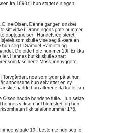
en fra 1898 til hun startet sin egen
kka Oline Olsen. Denne gangen ønsket
te sitt virke i Dronningens gate nummer
iske opptegnelser i Handelsregisteret.
nisjefelt som skulle vise seg å være en
te hun seg til Samuel Ramleth og
handel. De eide hele nummer 19f. Erikka
jeller. Hennes butikk skulle snart
rer som fascinerte Moss' innbyggere.
et i Torvgården, noe som tyder på at hun
 år annonserte hun selv etter en ny
Kanskje hadde hun allerede da truffet sin
ine Olsen hadde hendene fulle. Hun søkte
e at hennes virksomhet blomstret, og hun
Virksomheten fikk telefonnummer 173,
Dronningens gate 19f, bestemte hun seg for