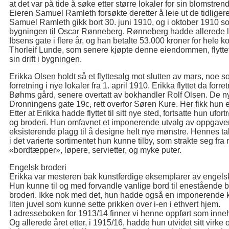
at det var på tide å søke etter større lokaler for sin blomstrend
Eieren Samuel Ramleth forsøkte deretter å leie ut de tidligere
Samuel Ramleth gikk bort 30. juni 1910, og i oktober 1910 
bygningen til Oscar Rønneberg. Rønneberg hadde allerede le
Ibsens gate i flere år, og han betalte 53.000 kroner for hele 
Thorleif Lunde, som senere kjøpte denne eiendommen, flytte
sin drift i bygningen.
Erikka Olsen holdt så et flyttesalg mot slutten av mars, noe 
forretning i nye lokaler fra 1. april 1910. Erikka flyttet da forr
Bøhms gård, senere overtatt av bokhandler Rolf Olsen. De n
Dronningens gate 19c, rett overfor Søren Kure. Her fikk hun e
Etter at Erikka hadde flyttet til sitt nye sted, fortsatte hun uf
og broderi. Hun omfavnet et imponerende utvalg av oppgaver,
eksisterende plagg til å designe helt nye mønstre. Hennes tal
i det varierte sortimentet hun kunne tilby, som strakte seg fra
«bordtæpper», løpere, servietter, og myke puter.
Engelsk broderi
Erikka var mesteren bak kunstferdige eksemplarer av engelsk 
Hun kunne til og med forvandle vanlige bord til enestående b
broderi. Ikke nok med det, hun hadde også en imponerende ko
liten juvel som kunne sette prikken over i-en i ethvert hjem.
I adresseboken for 1913/14 finner vi henne oppført som inneh
Og allerede året etter, i 1915/16, hadde hun utvidet sitt virk