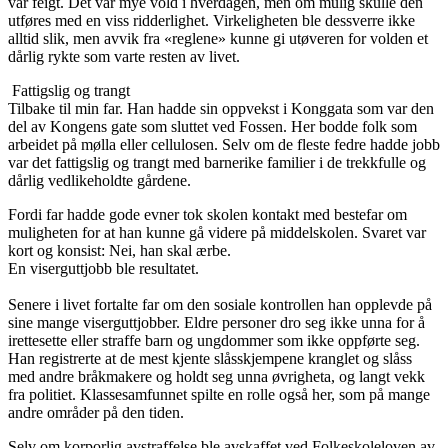
var feigt. Det var mye vold i hverdagen, men om mulig skulle den
utføres med en viss ridderlighet. Virkeligheten ble dessverre ikke
alltid slik, men avvik fra «reglene» kunne gi utøveren for volden et
dårlig rykte som varte resten av livet.
Fattigslig og trangt
Tilbake til min far. Han hadde sin oppvekst i Konggata som var den
del av Kongens gate som sluttet ved Fossen. Her bodde folk som
arbeidet på mølla eller cellulosen. Selv om de fleste fedre hadde jobb
var det fattigslig og trangt med barnerike familier i de trekkfulle og
dårlig vedlikeholdte gårdene.
Fordi far hadde gode evner tok skolen kontakt med bestefar om
muligheten for at han kunne gå videre på middelskolen. Svaret var
kort og konsist: Nei, han skal ærbe.
En viserguttjobb ble resultatet.
Senere i livet fortalte far om den sosiale kontrollen han opplevde på
sine mange viserguttjobber. Eldre personer dro seg ikke unna for å
irettesette eller straffe barn og ungdommer som ikke oppførte seg.
Han registrerte at de mest kjente slåsskjempene kranglet og slåss
med andre bråkmakere og holdt seg unna øvrigheta, og langt vekk
fra politiet. Klassesamfunnet spilte en rolle også her, som på mange
andre områder på den tiden.
Selv om korporlig avstraffelse ble avskaffet ved Folkeskoleloven av