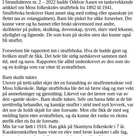
I Strandsitteren nr. 2 – 2022 hadde Oddvar Aasen en tankevekkende
artikkel om Moss folkeskoles straffebok fra 1892 til 1941.
Straffeboka beskriver blant annet slag med rotting eller spanskrør (et
flettet tau av rotangpalmen). Barn ble pisket for ulike forseelser. Det
kunne være og ha bannet eller brukt ukvemsord mot andre,
skriblerier på pulten, skulking, dovenskap, tyveri, slurv med leksene,
ulydighet og lignende. De som kom på skolen uten sko kunne også
bli straffet.
Forseelsen ble rapportert inn i straffeboka. Hva de hadde gjort og
hvilken straff de fikk. Det hele ble sirlig nedskrevet sammen med
tid, sted og navn. Rapporten ble alltid underskrevet av den som slo
og en kollega som var vitne til avstraffelsen.
Barn skulle tuktes
Utover på tretti-tallet skjer det en forandring av straffemetodene ved
Moss folkeskole. Ifølge straffeboka ble det nå færre slag og mer vekt
på anmerkninger og gjensitting. Likevel var det lærere som var av
den «gamle skole». Barn skulle tuktes. Selv om barna følte at de ble
urettferdig behandlet, og kanskje straffet i strid med nytt lovverk, var
det noe de holdt skjult for sine foresatte. Men ofte fikk de med seg
melding hjem etter avstraffelsen, og da kunne det vanke en ekstra
ørefik eller ris fra de foresatte.
Min far var født i 1910. Han gikk på Skarmyra folkeskole i 7 år.
Karakterutskriften hans viste en elev med beste karakter i alle fag,