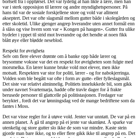
bortsett fra i oppførsel. Det var tydelig at han likte å lære, men han
var i sterk opposisjon til lærere og andre myndighetspersoner. På
hans tid var de sosiale forskjellene store og vold var allment
akseptert. Det var ofte slagsmål mellom gutter både i skolegården og
etter skoletid. Ulike gjenger angrep hverandre uten annet formål enn
å slåss og vise hvem som var « Kongen på haugen». Gutter fra ulike
bydeler i yppet til strid mot hverandre og det hendte at noen fikk
blått øye eller blødde neseblod.
Respekt for øvrigheta
Selv om flere elever drømte om å banke opp både lærer og
brysomme voksne var det en respekt for øvrigheten som fulgte med
morsmelka. En lærer kunne bruke vold mot elever, men ikke
motsatt. Respekten var stor for politi, lærer - og for nabokjerringa.
Volden som ble begått var ofte i form av gutte- eller fylleslagsmål.
Det siste var relativt alminnelig. Politiets innelukkede bil, som gikk
under navnet Svartemarja, hadde ofte travle dager for å frakte
berusede personer til glattcelle på politistasjonen. Fredager var
beryktet , fordi det var lønningsdag ved de mange bedriftene som da
fantes i Moss.
Det var visse regler for å utøve vold. Jenter var unntatt. De var på en
annen planet. Å gå til angrep på ei jente var skamløst. Å sparke var
utenkelig og store gutter slo ikke de som var mindre. Kaste stein
gjorde man bare ikke, og to eller flere gikk ikke til angrep på en. Det