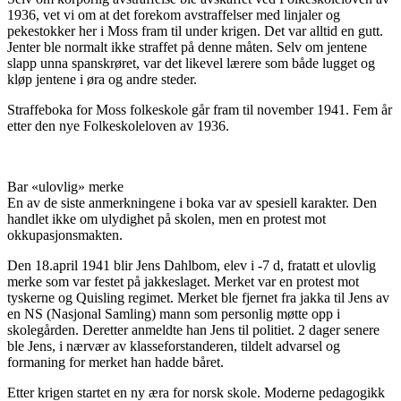
1936, vet vi om at det forekom avstraffelser med linjaler og
pekestokker her i Moss fram til under krigen. Det var alltid en gutt.
Jenter ble normalt ikke straffet på denne måten. Selv om jentene
slapp unna spanskrøret, var det likevel lærere som både lugget og
kløp jentene i øra og andre steder.
Straffeboka for Moss folkeskole går fram til november 1941. Fem år
etter den nye Folkeskoleloven av 1936.
Bar «ulovlig» merke
En av de siste anmerkningene i boka var av spesiell karakter. Den
handlet ikke om ulydighet på skolen, men en protest mot
okkupasjonsmakten.
Den 18.april 1941 blir Jens Dahlbom, elev i -7 d, fratatt et ulovlig
merke som var festet på jakkeslaget. Merket var en protest mot
tyskerne og Quisling regimet. Merket ble fjernet fra jakka til Jens av
en NS (Nasjonal Samling) mann som personlig møtte opp i
skolegården. Deretter anmeldte han Jens til politiet. 2 dager senere
ble Jens, i nærvær av klasseforstanderen, tildelt advarsel og
formaning for merket han hadde båret.
Etter krigen startet en ny æra for norsk skole. Moderne pedagogikk