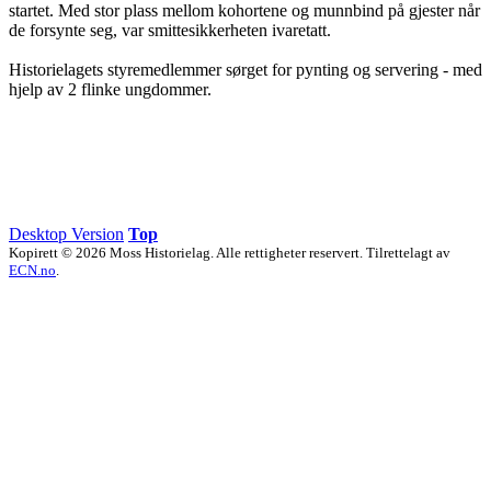
startet. Med stor plass mellom kohortene og munnbind på gjester når
de forsynte seg, var smittesikkerheten ivaretatt.
Historielagets styremedlemmer sørget for pynting og servering - med
hjelp av 2 flinke ungdommer.
Desktop Version
Top
Kopirett © 2026 Moss Historielag. Alle rettigheter reservert. Tilrettelagt av
ECN.no
.